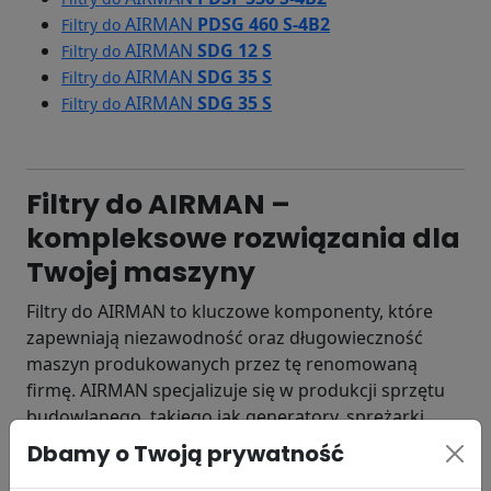
AIRMAN
PDSG 460 S-4B2
Filtry do
AIRMAN
SDG 12 S
Filtry do
AIRMAN
SDG 35 S
Filtry do
AIRMAN
SDG 35 S
Filtry do
Filtry do AIRMAN –
kompleksowe rozwiązania dla
Twojej maszyny
Filtry do AIRMAN to kluczowe komponenty, które
zapewniają niezawodność oraz długowieczność
maszyn produkowanych przez tę renomowaną
firmę. AIRMAN specjalizuje się w produkcji sprzętu
budowlanego, takiego jak generatory, sprężarki,
koparki oraz minikoparki. Ich maszyny są szeroko
Dbamy o Twoją prywatność
wykorzystywane w różnych branżach, takich jak