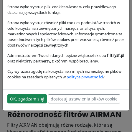
budownictwo, górnictwo czy przemysł naftowy.
Strona wykorzystuje pliki cookies własne w celu prawidłowego
Dzięki wysokiej jakości i niezawodności, AIRMAN
działania jej wszystkich funkcji.
zdobył zaufanie użytkowników na całym świecie.
Strona wykorzystuje również pliki cookies podmiotów trzecich w
Historia firmy AIRMAN
celu korzystania z zewnętrznych narzędzi analitycznych,
marketingowych i społecznościowych. Informacje gromadzone za
Historia firmy AIRMAN sięga lat 1950-tych, kiedy to
pośrednictwem tych plików cookies przetwarzane są również przez
została założona w Japonii. Od początku swojego
dostawców narzędzi zewnętrznych.
istnienia, firma kładła nacisk na innowacyjność oraz
Administratorem Twoich danych będzie włąściciel sklepu
filtrysf.pl
jakość swoich produktów. AIRMAN zyskał
oraz niektórzy partnerzy, z którymi współpracujemy.
popularność w swojej branży dzięki zaawansowanej
Czy wyrażasz zgodę na korzystanie z innych niż niezbędne plików
technologii oraz wykorzystaniu nowoczesnych
cookies na zasadach opisanych w
polityce prywatności
?
metod produkcji. W ciągu lat, AIRMAN rozszerzył
swoją ofertę o różnego rodzaju maszyny oraz
akcesoria, w tym różnorodne filtry, które są
OK, zgadzam się!
dostosuj ustawienia plików cookie
niezbędne dla prawidłowego działania ich urządzeń.
Różnorodność filtrów AIRMAN
Filtry AIRMAN obejmują różne rodzaje, które są