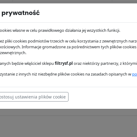
 prywatność
ejów
ookies własne w celu prawidłowego działania jej wszystkich funkcji.
ż pliki cookies podmiotów trzecich w celu korzystania z zewnętrznych narzę
Płatność przy odbiorze
za darmo przy z
nościowych. Informacje gromadzone za pośrednictwem tych plików cookies
 zewnętrznych.
Przelew tradycyjny
Szybki przelew (przelewy24.pl)
nych będzie włąściciel sklepu
filtrysf.pl
oraz niektórzy partnerzy, z którym
o
Płatność za pobraniem
za darmo przy 
zystanie z innych niż niezbędne plików cookies na zasadach opisanych w
po
Przelew tradycyjny
Szybki przelew (przelewy24.pl)
ostosuj ustawienia plików cookie