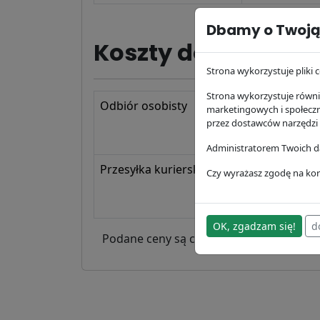
Dbamy o Twoją
Koszty dostawy ol
Strona wykorzystuje pliki c
Strona wykorzystuje równie
Odbiór osobisty
marketingowych i społecz
przez dostawców narzędzi
Administratorem Twoich da
Przesyłka kurierska
1.23 zł
brutt
Czy wyrażasz zgodę na kor
OK, zgadzam się!
d
Podane ceny są cenami brutto.