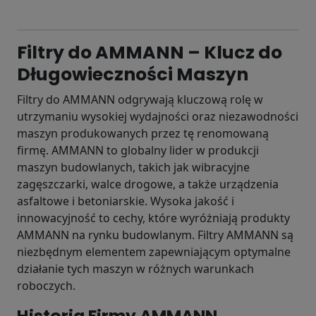
Filtry do AMMANN – Klucz do
Długowieczności Maszyn
Filtry do AMMANN odgrywają kluczową rolę w
utrzymaniu wysokiej wydajności oraz niezawodności
maszyn produkowanych przez tę renomowaną
firmę. AMMANN to globalny lider w produkcji
maszyn budowlanych, takich jak wibracyjne
zagęszczarki, walce drogowe, a także urządzenia
asfaltowe i betoniarskie. Wysoka jakość i
innowacyjność to cechy, które wyróżniają produkty
AMMANN na rynku budowlanym. Filtry AMMANN są
niezbędnym elementem zapewniającym optymalne
działanie tych maszyn w różnych warunkach
roboczych.
Historia Firmy AMMANN