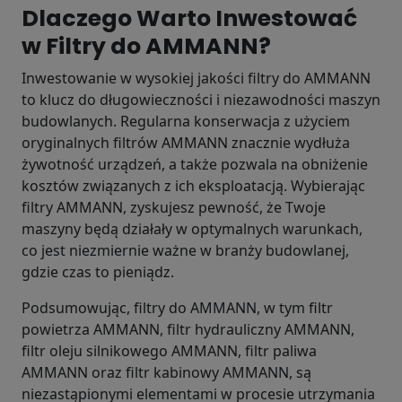
Dlaczego Warto Inwestować
w Filtry do AMMANN?
Inwestowanie w wysokiej jakości filtry do AMMANN
to klucz do długowieczności i niezawodności maszyn
budowlanych. Regularna konserwacja z użyciem
oryginalnych filtrów AMMANN znacznie wydłuża
żywotność urządzeń, a także pozwala na obniżenie
kosztów związanych z ich eksploatacją. Wybierając
filtry AMMANN, zyskujesz pewność, że Twoje
maszyny będą działały w optymalnych warunkach,
co jest niezmiernie ważne w branży budowlanej,
gdzie czas to pieniądz.
Podsumowując, filtry do AMMANN, w tym filtr
powietrza AMMANN, filtr hydrauliczny AMMANN,
filtr oleju silnikowego AMMANN, filtr paliwa
AMMANN oraz filtr kabinowy AMMANN, są
niezastąpionymi elementami w procesie utrzymania