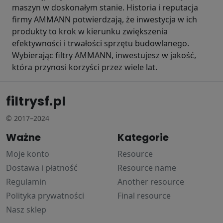
maszyn w doskonałym stanie. Historia i reputacja
firmy AMMANN potwierdzają, że inwestycja w ich
produkty to krok w kierunku zwiększenia
efektywności i trwałości sprzętu budowlanego.
Wybierając filtry AMMANN, inwestujesz w jakość,
która przynosi korzyści przez wiele lat.
filtrysf.pl
© 2017–2024
Ważne
Kategorie
Moje konto
Resource
Dostawa i płatność
Resource name
Regulamin
Another resource
Polityka prywatności
Final resource
Nasz sklep