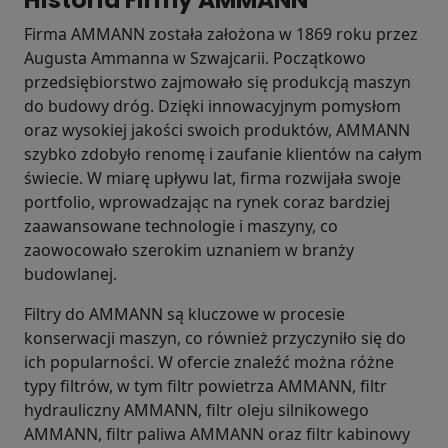
Firma AMMANN została założona w 1869 roku przez
Augusta Ammanna w Szwajcarii. Początkowo
przedsiębiorstwo zajmowało się produkcją maszyn
do budowy dróg. Dzięki innowacyjnym pomysłom
oraz wysokiej jakości swoich produktów, AMMANN
szybko zdobyło renomę i zaufanie klientów na całym
świecie. W miarę upływu lat, firma rozwijała swoje
portfolio, wprowadzając na rynek coraz bardziej
zaawansowane technologie i maszyny, co
zaowocowało szerokim uznaniem w branży
budowlanej.
Filtry do AMMANN są kluczowe w procesie
konserwacji maszyn, co również przyczyniło się do
ich popularności. W ofercie znaleźć można różne
typy filtrów, w tym filtr powietrza AMMANN, filtr
hydrauliczny AMMANN, filtr oleju silnikowego
AMMANN, filtr paliwa AMMANN oraz filtr kabinowy