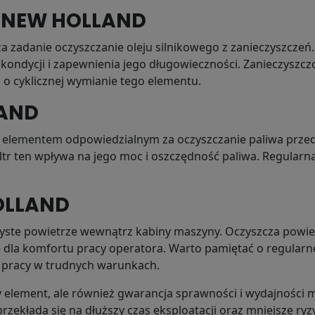
go NEW HOLLAND
 zadanie oczyszczanie oleju silnikowego z zanieczyszczeń. 
j kondycji i zapewnienia jego długowieczności. Zanieczysz
 o cyklicznej wymianie tego elementu.
LAND
 elementem odpowiedzialnym za oczyszczanie paliwa przed 
 filtr ten wpływa na jego moc i oszczędność paliwa. Regular
HOLLAND
ste powietrze wewnątrz kabiny maszyny. Oczyszcza powiet
 dla komfortu pracy operatora. Warto pamiętać o regularne
 pracy w trudnych warunkach.
ny element, ale również gwarancja sprawności i wydajności
zekłada się na dłuższy czas eksploatacji oraz mniejsze ryzyk