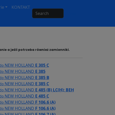
ie
KONTAKT
Search
nie a jeśli potrzeba również zamienniki.
NEW HOLLAND
E 305 C
 do
NEW HOLLAND
E 385
 do
NEW HOLLAND
E 385 B
 do
NEW HOLLAND
E 385 C
 do
NEW HOLLAND
E 485 (B) LC(H); BEH
 do
NEW HOLLAND
E 485 C
 do
NEW HOLLAND
F 106.6 (A)
 do
NEW HOLLAND
F 106.6 (A)
 do
NEW HOLLAND
F 106.7 (A)
 do