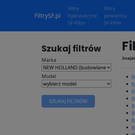
Filtry
Filtry
FiltrySF.pl
hydrauliczne
powietrza
SF-Filter
SF-Filter
Fi
Szukaj filtrów
Znajdz
Marka
Model
F
F
F
F
SZUKAJ FILTRÓW
F
F
F
F
F