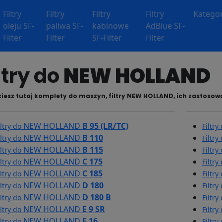
Filtry
Filtry
Filtry
Filtry
Kategor
oleju SF-
paliwa SF-
kabinowe
AdBlue SF-
Filter
Filter
SF-Filter
Filter
ltry do
NEW HOLLAND
iesz tutaj komplety do maszyn, filtry NEW HOLLAND, ich zastosowa
NEW HOLLAND
B 95 (LR/TC)
iltry do
Filtry
NEW HOLLAND
B 110
iltry do
Filtry
NEW HOLLAND
B 115
iltry do
Filtry
NEW HOLLAND
C 175
iltry do
Filtry
NEW HOLLAND
C 185
iltry do
Filtry
NEW HOLLAND
D 180
iltry do
Filtry
NEW HOLLAND
D 180 B
iltry do
Filtry
NEW HOLLAND
E 9 SR
iltry do
Filtry
NEW HOLLAND
E 16
iltry do
Filtry