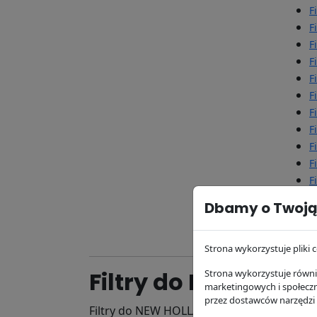
F
F
F
F
F
F
F
F
F
F
F
F
Dbamy o Twoją
Strona wykorzystuje pliki c
Filtry do NEW HOL
Strona wykorzystuje równie
marketingowych i społecz
przez dostawców narzędzi
Filtry do NEW HOLLAND stanowią nieodłąc