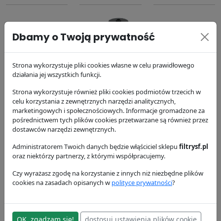
Dbamy o Twoją prywatność
Strona wykorzystuje pliki cookies własne w celu prawidłowego
Filtr oleju
Filtr paliwa
Odpowietrznik
działania jej wszystkich funkcji.
SO4958
SK48550
SOE542
Strona wykorzystuje również pliki cookies podmiotów trzecich w
SF Filter
SF Filter
SF Filter
celu korzystania z zewnętrznych narzędzi analitycznych,
153.05 zł
163.23 zł
254.15 zł
marketingowych i społecznościowych. Informacje gromadzone za
pośrednictwem tych plików cookies przetwarzane są również przez
dostawców narzędzi zewnętrznych.
Administratorem Twoich danych będzie włąściciel sklepu
filtrysf.pl
oraz niektórzy partnerzy, z którymi współpracujemy.
Czy wyrażasz zgodę na korzystanie z innych niż niezbędne plików
cookies na zasadach opisanych w
polityce prywatności
?
Wkład Filtra Ad
Blue SAB541
SF Filter
OK, zgadzam się!
dostosuj ustawienia plików cookie
121.83 zł