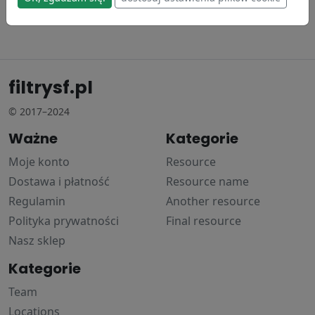
filtrysf.pl
© 2017–2024
Ważne
Kategorie
Moje konto
Resource
Dostawa i płatność
Resource name
Regulamin
Another resource
Polityka prywatności
Final resource
Nasz sklep
Kategorie
Team
Locations