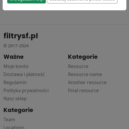
filtrysf.pl
© 2017–2024
Ważne
Kategorie
Moje konto
Resource
Dostawa i płatność
Resource name
Regulamin
Another resource
Polityka prywatności
Final resource
Nasz sklep
Kategorie
Team
Locations