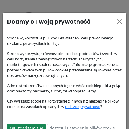
Dbamy o Twoją prywatność
Strona wykorzystuje pliki cookies własne w celu prawidłowego
Filtr oleju
Filtr paliwa
Filtr powietrza
działania jej wszystkich funkcji.
SP4492
SK3456
SL8073
Strona wykorzystuje również pliki cookies podmiotów trzecich w
SF Filter
SF Filter
SF Filter
celu korzystania z zewnętrznych narzędzi analitycznych,
32.56 zł
53.73 zł
124.96 zł
marketingowych i społecznościowych. Informacje gromadzone za
pośrednictwem tych plików cookies przetwarzane są również przez
dostawców narzędzi zewnętrznych.
Administratorem Twoich danych będzie włąściciel sklepu
filtrysf.pl
oraz niektórzy partnerzy, z którymi współpracujemy.
Czy wyrażasz zgodę na korzystanie z innych niż niezbędne plików
cookies na zasadach opisanych w
polityce prywatności
?
Filtr powietrza
Filtr hydrauliki
SL8074
HY9566
SF Filter
SF Filter
OK, zgadzam się!
dostosuj ustawienia plików cookie
94.3 zł
38.27 zł