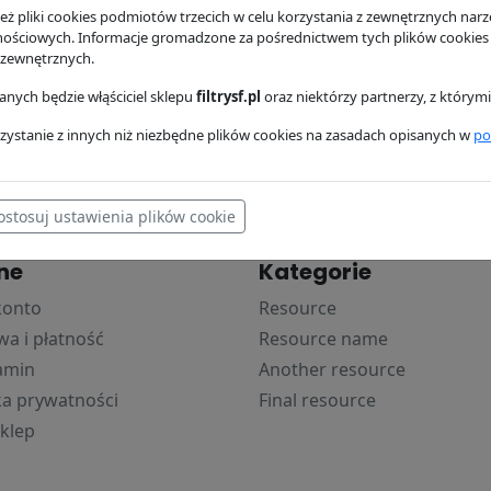
ż pliki cookies podmiotów trzecich w celu korzystania z zewnętrznych narzę
powietr
r
SF Filter
nościowych. Informacje gromadzone za pośrednictwem tych plików cookies
ł
102.36 zł
SF Filter
 zewnętrznych.
1470.83 zł
nych będzie włąściciel sklepu
filtrysf.pl
oraz niektórzy partnerzy, z którym
zystanie z innych niż niezbędne plików cookies na zasadach opisanych w
po
ostosuj ustawienia plików cookie
ne
Kategorie
konto
Resource
a i płatność
Resource name
amin
Another resource
ka prywatności
Final resource
klep