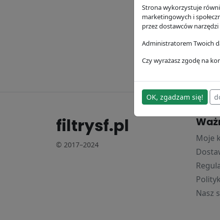
Strona wykorzystuje równie
SF Filte
marketingowych i społecz
75.29 z
przez dostawców narzędzi
Administratorem Twoich da
Czy wyrażasz zgodę na kor
OK, zgadzam się!
d
filtrysf.pl
Waż
Moje 
© 2017–2024
Dostaw
Regul
Polity
Nasz s