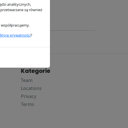
dzi analitycznych,
za SAO56760
 przetwarzane są również
i współpracujemy.
lityce prywatności
?
Kategorie
Team
Locations
Privacy
Terms