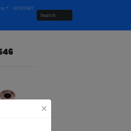
ie
KONTAKT
Search
546
 oleju z