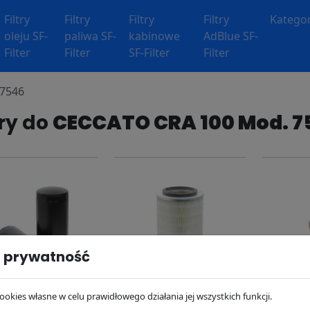
Filtry
Filtry
Filtry
Filtry
Kategor
oleju SF-
paliwa SF-
kabinowe
AdBlue SF-
Filter
Filter
SF-Filter
Filter
 7546
try do
CECCATO CRA 100 Mod. 7
 prywatność
ookies własne w celu prawidłowego działania jej wszystkich funkcji.
oleju SP4350
Filtr powietrza SL8495
Separator