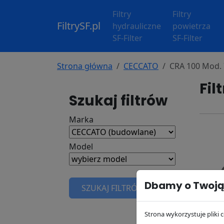
Filtry
Filtry
FiltrySF.pl
hydrauliczne
powietrza
SF-Filter
SF-Filter
Strona główna
CECCATO
CRA 100 Mod.
Fil
Szukaj filtrów
Marka
Model
Dbamy o Twoją
SZUKAJ FILTRÓW
Strona wykorzystuje pliki c
Filtr 