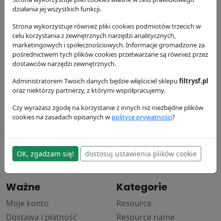
działania jej wszystkich funkcji.
Strona wykorzystuje również pliki cookies podmiotów trzecich w
celu korzystania z zewnętrznych narzędzi analitycznych,
marketingowych i społecznościowych. Informacje gromadzone za
Filtr oleju
Filtr powietrza
Filtr oleju
pośrednictwem tych plików cookies przetwarzane są również przez
dostawców narzędzi zewnętrznych.
SP4371
SL5891
SPA50024
SF Filter
SF Filter
SF Filter
Administratorem Twoich danych będzie włąściciel sklepu
filtrysf.pl
32.05 zł
36.59 zł
524.12 zł
oraz niektórzy partnerzy, z którymi współpracujemy.
Czy wyrażasz zgodę na korzystanie z innych niż niezbędne plików
cookies na zasadach opisanych w
polityce prywatności
?
filtrysf.pl
OK, zgadzam się!
dostosuj ustawienia plików cookie
© 2017–2024
Ważne
Kategorie
Moje konto
Resource
Dostawa i płatność
Resource name