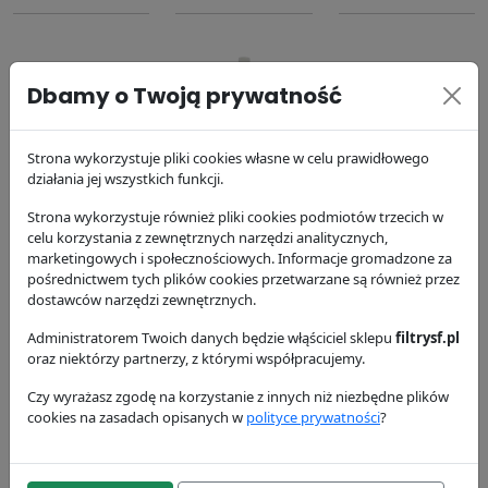
Dbamy o Twoją prywatność
Filtr oleju
Filtr paliwa
Filtr paliwa
Strona wykorzystuje pliki cookies własne w celu prawidłowego
SP4032/1
SKV401
SK3626
działania jej wszystkich funkcji.
SF Filter
SF Filter
SF Filter
Strona wykorzystuje również pliki cookies podmiotów trzecich w
23.37 zł
30.5 zł
48.59 zł
celu korzystania z zewnętrznych narzędzi analitycznych,
marketingowych i społecznościowych. Informacje gromadzone za
pośrednictwem tych plików cookies przetwarzane są również przez
dostawców narzędzi zewnętrznych.
Administratorem Twoich danych będzie włąściciel sklepu
filtrysf.pl
oraz niektórzy partnerzy, z którymi współpracujemy.
Czy wyrażasz zgodę na korzystanie z innych niż niezbędne plików
Filtr powietrza
Filtr powietrza
Filtr
cookies na zasadach opisanych w
polityce prywatności
?
SL5674
SL5675
hydrauliczny
HY13453
SF Filter
SF Filter