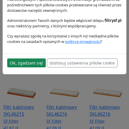
pośrednictwem tych plików cookies przetwarzane są również przez
dostawców narzędzi zewnętrznych.
Administratorem Twoich danych będzie włąściciel sklepu
filtrysf.pl
oraz niektórzy partnerzy, z którymi współpracujemy.
Czy wyrażasz zgodę na korzystanie z innych niż niezbędne plików
Filtr powietrza
Filtr powietrza
Filtr kabinowy
cookies na zasadach opisanych w
polityce prywatności
?
SL82003
SL82003
SKL46215
SF Filter
SF Filter
SF Filter
78.63 zł
78.63 zł
42.82 zł
OK, zgadzam się!
dostosuj ustawienia plików cookie
Filtr kabinowy
Filtr kabinowy
Filtr kabinowy
SKL46215
SKL46216
SKL46216
SF Filter
SF Filter
SF Filter
42.82 zł
42.09 zł
42.09 zł