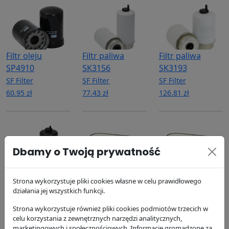
Filtr oleju
Filtr paliwa
Filtr paliwa
SP4910
SK3156
SK3193
SF Filter
SF Filter
SF Filter
60.95 zł
77.43 zł
126.81 zł
Dbamy o Twoją prywatność
Filtr paliwa
Filtr powietrza
Filtr powietrza
Strona wykorzystuje pliki cookies własne w celu prawidłowego
SK48672
SL82001
SL82001
działania jej wszystkich funkcji.
SF Filter
SF Filter
SF Filter
Strona wykorzystuje również pliki cookies podmiotów trzecich w
216.85 zł
179.2 zł
179.2 zł
celu korzystania z zewnętrznych narzędzi analitycznych,
marketingowych i społecznościowych. Informacje gromadzone za