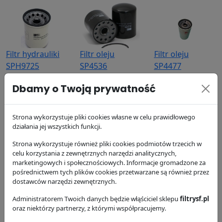
Filtr hydrauliki
Filtr oleju
Filtr oleju
SPH9725
SP4536
SP4477
SF Filter
SF Filter
SF Filter
Dbamy o Twoją prywatność
86.47 zł
82.37 zł
83.12 zł
Strona wykorzystuje pliki cookies własne w celu prawidłowego
działania jej wszystkich funkcji.
Strona wykorzystuje również pliki cookies podmiotów trzecich w
celu korzystania z zewnętrznych narzędzi analitycznych,
marketingowych i społecznościowych. Informacje gromadzone za
Filtr paliwa
Filtr paliwa
Filtr powietrza
pośrednictwem tych plików cookies przetwarzane są również przez
dostawców narzędzi zewnętrznych.
SK3566
SK3567
SL8962
SF Filter
SF Filter
SF Filter
Administratorem Twoich danych będzie włąściciel sklepu
filtrysf.pl
84.06 zł
154.4 zł
337.48 zł
oraz niektórzy partnerzy, z którymi współpracujemy.