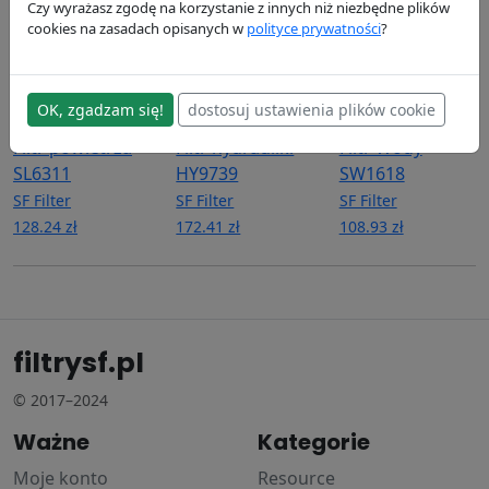
Czy wyrażasz zgodę na korzystanie z innych niż niezbędne plików
cookies na zasadach opisanych w
polityce prywatności
?
OK, zgadzam się!
dostosuj ustawienia plików cookie
Filtr powietrza
Filtr hydrauliki
Filtr Wody
SL6311
HY9739
SW1618
SF Filter
SF Filter
SF Filter
128.24 zł
172.41 zł
108.93 zł
filtrysf.pl
© 2017–2024
Ważne
Kategorie
Moje konto
Resource