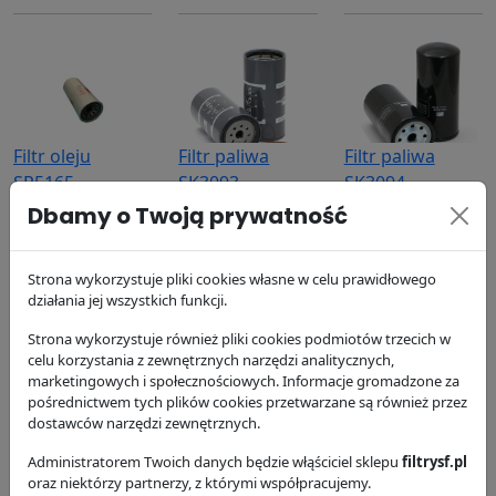
Filtr oleju
Filtr paliwa
Filtr paliwa
SP5165
SK3093
SK3094
SF Filter
SF Filter
SF Filter
Dbamy o Twoją prywatność
269.83 zł
390.13 zł
168.85 zł
Strona wykorzystuje pliki cookies własne w celu prawidłowego
działania jej wszystkich funkcji.
Strona wykorzystuje również pliki cookies podmiotów trzecich w
celu korzystania z zewnętrznych narzędzi analitycznych,
marketingowych i społecznościowych. Informacje gromadzone za
pośrednictwem tych plików cookies przetwarzane są również przez
Filtr paliwa
Filtr powietrza
Filtr powietrza
dostawców narzędzi zewnętrznych.
SB2769
SL82051
SL82052
Administratorem Twoich danych będzie włąściciel sklepu
filtrysf.pl
SF Filter
SF Filter
SF Filter
oraz niektórzy partnerzy, z którymi współpracujemy.