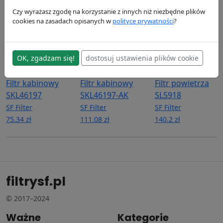
18.77 zł
1629.41 zł
911.15 zł
Czy wyrażasz zgodę na korzystanie z innych niż niezbędne plików
cookies na zasadach opisanych w
polityce prywatności
?
OK, zgadzam się!
dostosuj ustawienia plików cookie
Filtr kabinowy
Filtr kabinowy
Filtr powietrza
SKL46197
SKL46197-AK
SL5918
SF Filter
SF Filter
SF Filter
75.34 zł
111.08 zł
140.2 zł
filtrysf.pl
© 2017–2024
Ważne
Kategorie