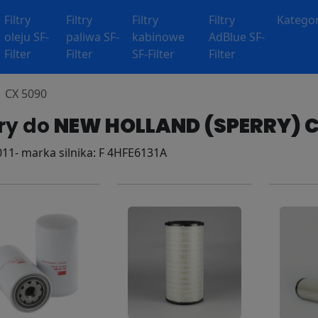
Filtry
Filtry
Filtry
Filtry
Kategor
oleju SF-
paliwa SF-
kabinowe
AdBlue SF-
Filter
Filter
SF-Filter
Filter
CX 5090
try do
NEW HOLLAND (SPERRY) 
011- marka silnika: F 4HFE6131A