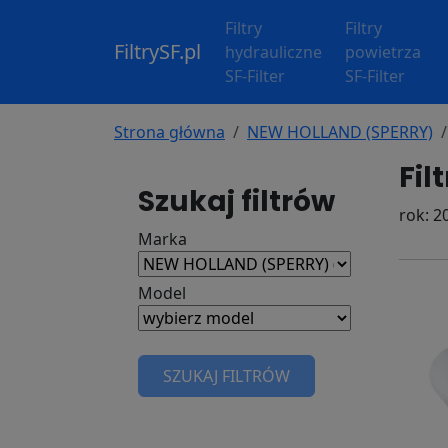
Filtry
Filtry
FiltrySF.pl
hydrauliczne
powietrza
SF-Filter
SF-Filter
Strona główna
NEW HOLLAND (SPERRY)
Fil
Szukaj filtrów
rok: 2
Marka
Model
SZUKAJ FILTRÓW