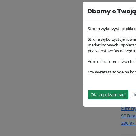
Filtr 
Dbamy o Twoją
SF Filte
83.39 z
Strona wykorzystuje pliki c
Strona wykorzystuje równie
marketingowych i społecz
przez dostawców narzędzi
Administratorem Twoich da
Czy wyrażasz zgodę na kor
OK, zgadzam się!
d
Filtr 
SF Filte
286.87 