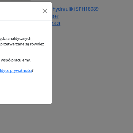
ietrza SL81259
Filtr hydrauliki SPH18089
SF Filter
141.43 zł
dzi analitycznych,
 przetwarzane są również
i współpracujemy.
lityce prywatności
?