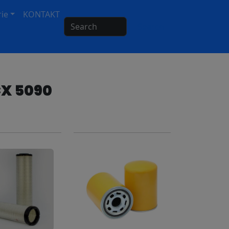
ie
KONTAKT
Search
CX 5090