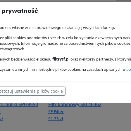
oleju SP4811
Filtr powietrza
Filtr pow
 prywatność
SL81258/1
r
SF Filter
ł
SF Filter
138.42 zł
ookies własne w celu prawidłowego działania jej wszystkich funkcji.
370.82 zł
ż pliki cookies podmiotów trzecich w celu korzystania z zewnętrznych narzę
nościowych. Informacje gromadzone za pośrednictwem tych plików cookies
 zewnętrznych.
nych będzie włąściciel sklepu
filtrysf.pl
oraz niektórzy partnerzy, z którym
zystanie z innych niż niezbędne plików cookies na zasadach opisanych w
po
ostosuj ustawienia plików cookie
hydrauliki SPH9553
Filtr kabinowy SKL46362
r
SF Filter
zł
91.33 zł