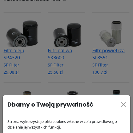
Filtr oleju
Filtr paliwa
Filtr powietrza
SP4320
SK3600
SL8551
SF Filter
SF Filter
SF Filter
29.08 zł
25.58 zł
100.7 zł
Dbamy o Twoją prywatność
Filtr powietrza
Filtr powietrza
Filtr powietrza
Strona wykorzystuje pliki cookies własne w celu prawidłowego
działania jej wszystkich funkcji.
SL8552
SL8003
SL8004