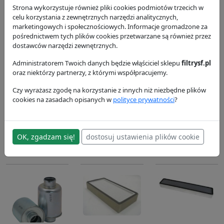
SF Filter
SF Filter
SF Filter
Strona wykorzystuje również pliki cookies podmiotów trzecich w
77.43 zł
53.14 zł
39.52 zł
celu korzystania z zewnętrznych narzędzi analitycznych,
marketingowych i społecznościowych. Informacje gromadzone za
pośrednictwem tych plików cookies przetwarzane są również przez
dostawców narzędzi zewnętrznych.
Administratorem Twoich danych będzie włąściciel sklepu
filtrysf.pl
oraz niektórzy partnerzy, z którymi współpracujemy.
Czy wyrażasz zgodę na korzystanie z innych niż niezbędne plików
Filtr hydrauliki
Filtr hydrauliki
Filtr
cookies na zasadach opisanych w
polityce prywatności
?
HY9334
HY5981
hydrauliczny
SR5752
SF Filter
SF Filter
59.24 zł
102.21 zł
SF Filter
OK, zgadzam się!
dostosuj ustawienia plików cookie
95.39 zł