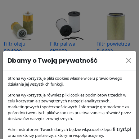
Filtr oleju
Filtr paliwa
Filtr powietrza
SO4200
SK3953
SL8602
SF Filter
SF Filter
SF Filter
Dbamy o Twoją prywatność
43.2 zł
38.73 zł
146.75 zł
Strona wykorzystuje pliki cookies własne w celu prawidłowego
działania jej wszystkich funkcji.
Strona wykorzystuje również pliki cookies podmiotów trzecich w
celu korzystania z zewnętrznych narzędzi analitycznych,
marketingowych i społecznościowych. Informacje gromadzone za
pośrednictwem tych plików cookies przetwarzane są również przez
Filtr powietrza
Filtr hydrauliki
Filtr oleju
dostawców narzędzi zewnętrznych.
SL8603
SPH12550
SP4380
Administratorem Twoich danych będzie włąściciel sklepu
filtrysf.pl
SF Filter
SF Filter
SF Filter
oraz niektórzy partnerzy, z którymi współpracujemy.