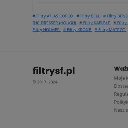
# Filtry ATLAS COPCO
# Filtry BELL
# Filtry BEN
IHC-DRESSER (HOUGH)
# Filtry KAELBLE
# Filtr
Filtry HOLMER
# Filtry KRONE
# Filtry MATROT
filtrysf.pl
Waż
Moje 
© 2017–2024
Dostaw
Regul
Polity
Nasz s