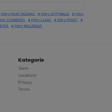
 Filtry FAUN-TADANO
# Filtry GOTTWALD
# Filtry
E-IHC COMBINES
# Filtry CLAAS
# Filtry FENDT
#
UETER
# Filtry WILLIBALD
Kategorie
Team
Locations
Privacy
Terms