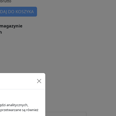
brutto
DAJ DO KOSZYKA
magazynie
h
dzi analitycznych,
 przetwarzane są również