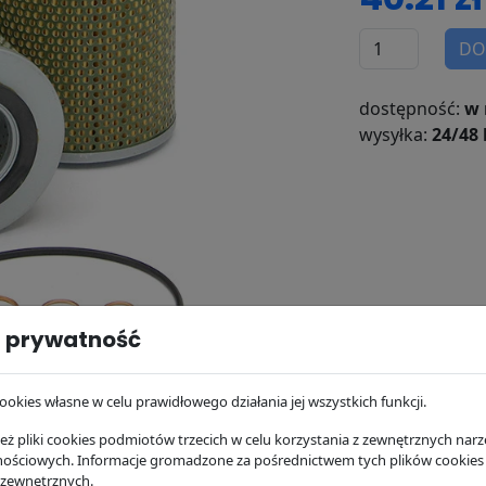
DO
dostępność:
w 
wysyłka:
24/48 
 prywatność
ookies własne w celu prawidłowego działania jej wszystkich funkcji.
ż pliki cookies podmiotów trzecich w celu korzystania z zewnętrznych narzę
osowanie
Dostawa i płatność
nościowych. Informacje gromadzone za pośrednictwem tych plików cookies
 zewnętrznych.