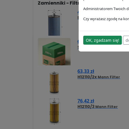
Zamienniki - Filtr oleju SO4200
Administratorem Twoich da
49,43 zł
E251HD11
Hengst
Czy wyrażasz zgodę na kor
OK, zgadzam się!
d
60,45 zł
SO3327
Hifi Filter
63,33 zł
H12110/2x
Mann Filter
76,42 zł
H12110/3
Mann Filter