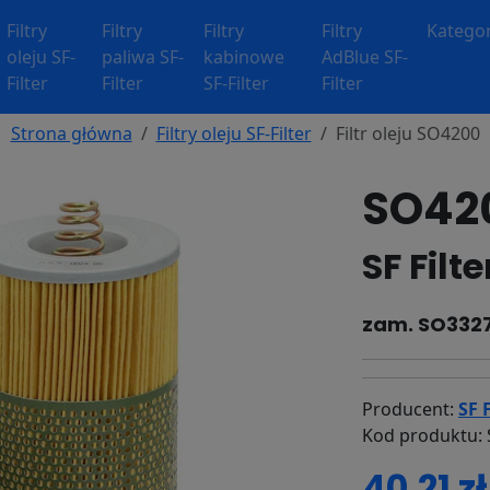
Filtry
Filtry
Filtry
Filtry
Kategor
oleju SF-
paliwa SF-
kabinowe
AdBlue SF-
Filter
Filter
SF-Filter
Filter
Strona główna
Filtry oleju SF-Filter
Filtr oleju SO4200
SO420
SF Filt
zam. SO332
Producent:
SF F
Kod produktu:
40.21 zł