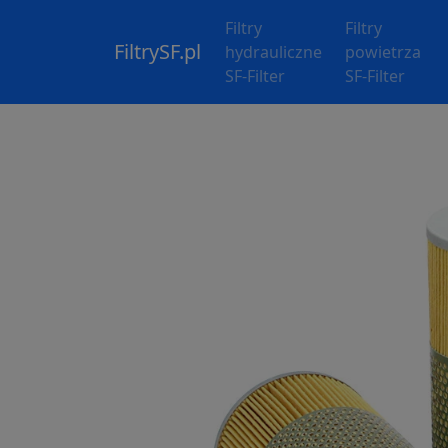
Filtry
Filtry
FiltrySF.pl
hydrauliczne
powietrza
SF-Filter
SF-Filter