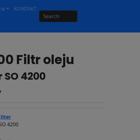
ie
KONTAKT
Search
0 Filtr oleju
er SO 4200
7
ilter
 SO 4200