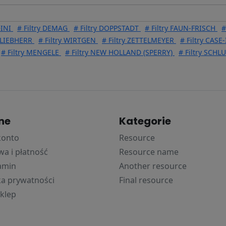
DINI
# Filtry DEMAG
# Filtry DOPPSTADT
# Filtry FAUN-FRISCH
#
y LIEBHERR
# Filtry WIRTGEN
# Filtry ZETTELMEYER
# Filtry CAS
# Filtry MENGELE
# Filtry NEW HOLLAND (SPERRY)
# Filtry SCHL
ne
Kategorie
konto
Resource
a i płatność
Resource name
amin
Another resource
ka prywatności
Final resource
klep