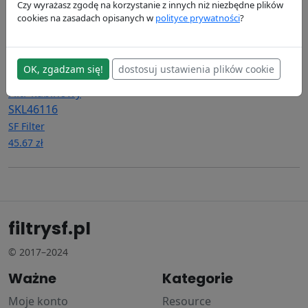
Czy wyrażasz zgodę na korzystanie z innych niż niezbędne plików
cookies na zasadach opisanych w
polityce prywatności
?
OK, zgadzam się!
dostosuj ustawienia plików cookie
Filtr kabinowy
SKL46116
SF Filter
45.67 zł
filtrysf.pl
© 2017–2024
Ważne
Kategorie
Moje konto
Resource