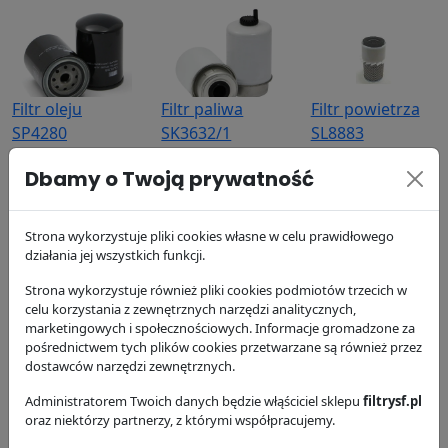
Filtr oleju
Filtr paliwa
Filtr powietrza
SP4280
SK3632/1
SL8883
SF Filter
SF Filter
SF Filter
Dbamy o Twoją prywatność
31.03 zł
70.95 zł
219.67 zł
Strona wykorzystuje pliki cookies własne w celu prawidłowego
działania jej wszystkich funkcji.
Strona wykorzystuje również pliki cookies podmiotów trzecich w
celu korzystania z zewnętrznych narzędzi analitycznych,
marketingowych i społecznościowych. Informacje gromadzone za
Filtr powietrza
Filtr hydrauliki
Filtr hydrauliki
pośrednictwem tych plików cookies przetwarzane są również przez
dostawców narzędzi zewnętrznych.
SL81405
HY12004
SPH9646/1
SF Filter
SF Filter
SF Filter
Administratorem Twoich danych będzie włąściciel sklepu
filtrysf.pl
90.93 zł
53.9 zł
189.53 zł
oraz niektórzy partnerzy, z którymi współpracujemy.