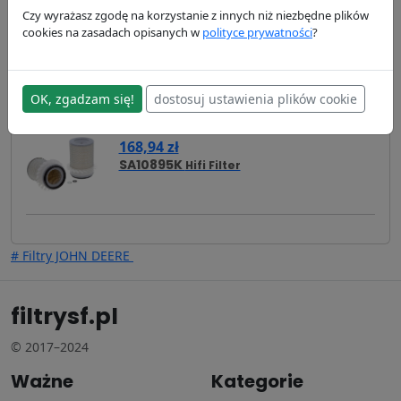
Czy wyrażasz zgodę na korzystanie z innych niż niezbędne plików
cookies na zasadach opisanych w
polityce prywatności
?
Zamienniki
Cross Reference
Zastosowanie
Dostawa i płatność
OK, zgadzam się!
dostosuj ustawienia plików cookie
Zamienniki - Filtr powietrza SL8883
168,94 zł
SA10895K
Hifi Filter
# Filtry JOHN DEERE
filtrysf.pl
© 2017–2024
Ważne
Kategorie