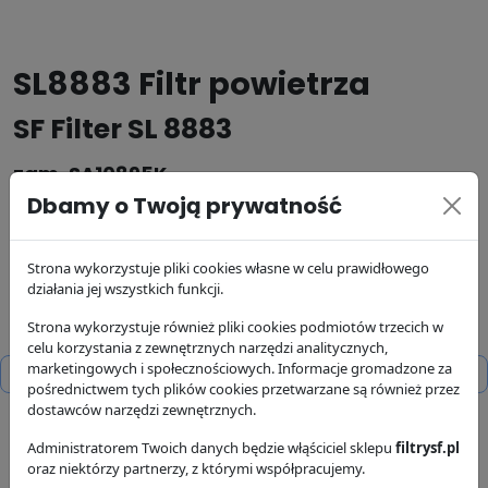
SL8883 Filtr powietrza
SF Filter SL 8883
zam. SA10895K
Dbamy o Twoją prywatność
Producent:
SF Filter
Strona wykorzystuje pliki cookies własne w celu prawidłowego
Kod produktu: SL 8883
działania jej wszystkich funkcji.
216.57 zł
Strona wykorzystuje również pliki cookies podmiotów trzecich w
brutto
celu korzystania z zewnętrznych narzędzi analitycznych,
marketingowych i społecznościowych. Informacje gromadzone za
zapytaj o dostępność - email
kontakt@filtrysf.pl
pośrednictwem tych plików cookies przetwarzane są również przez
dostawców narzędzi zewnętrznych.
dostępność:
brak w magazynie
Administratorem Twoich danych będzie włąściciel sklepu
filtrysf.pl
wysyłka:
24/48 h
oraz niektórzy partnerzy, z którymi współpracujemy.