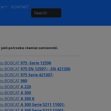
ie
KONTAKT
Search
jeśli potrzeba również zamienniki.
BOBCAT
975 -Serie 12596
 do
BOBCAT
975 SN 12597-; -SN 421306
 do
BOBCAT
975 Serie 421307-
 do
BOBCAT
980
 do
BOBCAT
A 220
 do
BOBCAT
A 300
 do
BOBCAT
A 300 K
 do
BOBCAT
A 300 Serie 5211 11001-
 do
BOBCAT
A 300 Serie 5212 11001-
 do