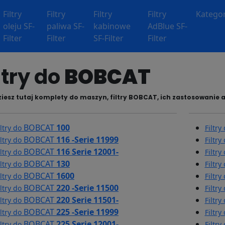
Filtry
Filtry
Filtry
Filtry
Kategor
oleju SF-
paliwa SF-
kabinowe
AdBlue SF-
Filter
Filter
SF-Filter
Filter
ltry do
BOBCAT
iesz tutaj komplety do maszyn, filtry BOBCAT, ich zastosowanie a 
BOBCAT
100
iltry do
Filtry
BOBCAT
116 -Serie 11999
iltry do
Filtry
BOBCAT
116 Serie 12001-
iltry do
Filtry
BOBCAT
130
iltry do
Filtry
BOBCAT
1600
iltry do
Filtry
BOBCAT
220 -Serie 11500
iltry do
Filtry
BOBCAT
220 Serie 11501-
iltry do
Filtry
BOBCAT
225 -Serie 11999
iltry do
Filtry
BOBCAT
225 Serie 12001-
iltry do
Filtry