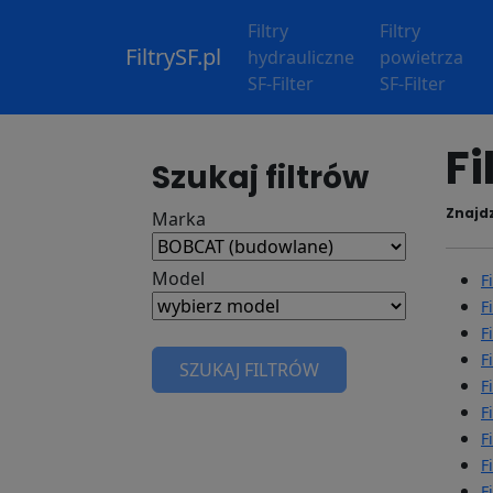
Filtry
Filtry
FiltrySF.pl
hydrauliczne
powietrza
SF-Filter
SF-Filter
Fi
Szukaj filtrów
Znajdz
Marka
Model
F
F
F
F
SZUKAJ FILTRÓW
F
F
F
F
F