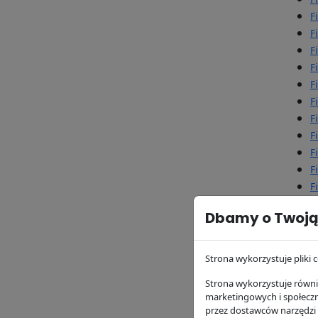
F
F
F
F
F
F
F
F
F
F
F
F
Dbamy o Twoją
F
F
F
Strona wykorzystuje pliki c
F
Strona wykorzystuje równie
F
marketingowych i społecz
F
przez dostawców narzędzi