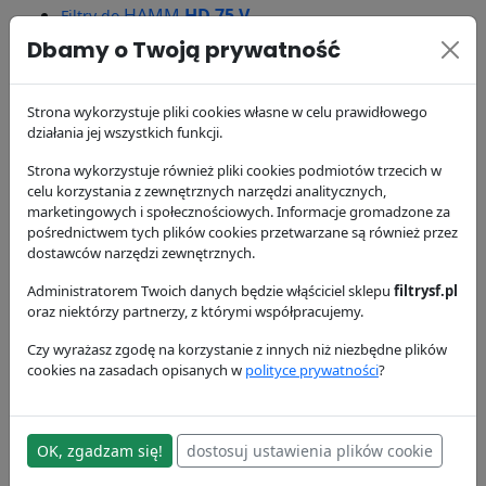
HAMM
HD 75 V
Filtry do
HAMM
HD+ 80i
Filtry do
Dbamy o Twoją prywatność
HAMM
HD 85 (K)
Filtry do
HAMM
HD 90
Filtry do
Strona wykorzystuje pliki cookies własne w celu prawidłowego
HAMM
HD 90 (K)
Filtry do
działania jej wszystkich funkcji.
HAMM
HD 110
Filtry do
HAMM
HD 120 (VV/VO) H184
Strona wykorzystuje również pliki cookies podmiotów trzecich w
Filtry do
celu korzystania z zewnętrznych narzędzi analitycznych,
HAMM
HD 130
Filtry do
marketingowych i społecznościowych. Informacje gromadzone za
HAMM
HD 140 (VV/VO) H184
Filtry do
pośrednictwem tych plików cookies przetwarzane są również przez
HAMM
HD 150 TT
Filtry do
dostawców narzędzi zewnętrznych.
HAMM
HVT 2
Filtry do
Administratorem Twoich danych będzie włąściciel sklepu
filtrysf.pl
HAMM
HVT 3
Filtry do
oraz niektórzy partnerzy, z którymi współpracujemy.
HAMM
HVT 20+20
Filtry do
Czy wyrażasz zgodę na korzystanie z innych niż niezbędne plików
HAMM
HW 90
Filtry do
cookies na zasadach opisanych w
polityce prywatności
?
HAMM
HW 90B/ 12
Filtry do
HAMM
HW 90B/10
Filtry do
HAMM
HW 432
Filtry do
OK, zgadzam się!
dostosuj ustawienia plików cookie
HAMM
HW 632
Filtry do
HAMM
HW 2301-S
Filtry do