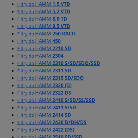
HAMM
1,5 VTD
Filtry do
HAMM
5,2 VTD
Filtry do
HAMM
8,0 TD
Filtry do
HAMM
8,5 VTD
Filtry do
HAMM
250 RACO
Filtry do
HAMM
450
Filtry do
HAMM
2210 SD
Filtry do
HAMM
2304
Filtry do
HAMM
2310 S/SD/SDO/SSD
Filtry do
HAMM
2311 SD
Filtry do
HAMM
2315 SD/SDO
Filtry do
HAMM
2320 (D)
Filtry do
HAMM
2322 DS
Filtry do
HAMM
2410 S/SD/SS/SSD
Filtry do
HAMM
2411 S/SD
Filtry do
HAMM
2414 SD
Filtry do
HAMM
2420 D/DH/DS
Filtry do
HAMM
2422 (DS)
Filtry do
HAMM
2510 SD/SSD
Filtry do