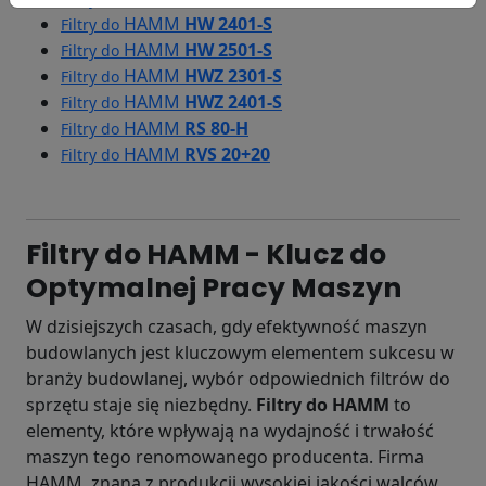
HAMM
HW 2401-S
Filtry do
HAMM
HW 2501-S
Filtry do
HAMM
HWZ 2301-S
Filtry do
HAMM
HWZ 2401-S
Filtry do
HAMM
RS 80-H
Filtry do
HAMM
RVS 20+20
Filtry do
Filtry do HAMM - Klucz do
Optymalnej Pracy Maszyn
W dzisiejszych czasach, gdy efektywność maszyn
budowlanych jest kluczowym elementem sukcesu w
branży budowlanej, wybór odpowiednich filtrów do
sprzętu staje się niezbędny.
Filtry do HAMM
to
elementy, które wpływają na wydajność i trwałość
maszyn tego renomowanego producenta. Firma
HAMM, znana z produkcji wysokiej jakości walców,