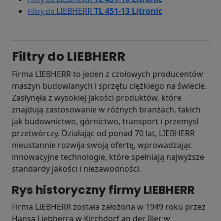
LIEBHERR
TL 451-13 Litronic
Filtry do
Filtry do LIEBHERR
Firma LIEBHERR to jeden z czołowych producentów
maszyn budowlanych i sprzętu ciężkiego na świecie.
Zasłynęła z wysokiej jakości produktów, które
znajdują zastosowanie w różnych branżach, takich
jak budownictwo, górnictwo, transport i przemysł
przetwórczy. Działając od ponad 70 lat, LIEBHERR
nieustannie rozwija swoją ofertę, wprowadzając
innowacyjne technologie, które spełniają najwyższe
standardy jakości i niezawodności.
Rys historyczny firmy LIEBHERR
Firma LIEBHERR została założona w 1949 roku przez
Hansa Liebherra w Kirchdorf an der Iller w