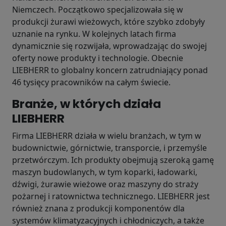
Niemczech. Początkowo specjalizowała się w
produkcji żurawi wieżowych, które szybko zdobyły
uznanie na rynku. W kolejnych latach firma
dynamicznie się rozwijała, wprowadzając do swojej
oferty nowe produkty i technologie. Obecnie
LIEBHERR to globalny koncern zatrudniający ponad
46 tysięcy pracowników na całym świecie.
Branże, w których działa
LIEBHERR
Firma LIEBHERR działa w wielu branżach, w tym w
budownictwie, górnictwie, transporcie, i przemyśle
przetwórczym. Ich produkty obejmują szeroką gamę
maszyn budowlanych, w tym koparki, ładowarki,
dźwigi, żurawie wieżowe oraz maszyny do straży
pożarnej i ratownictwa technicznego. LIEBHERR jest
również znana z produkcji komponentów dla
systemów klimatyzacyjnych i chłodniczych, a także