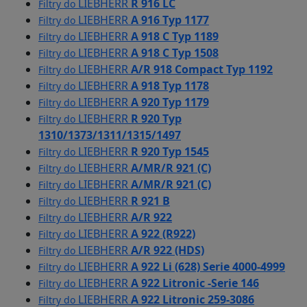
LIEBHERR
R 916 LC
Filtry do
LIEBHERR
A 916 Typ 1177
Filtry do
LIEBHERR
A 918 C Typ 1189
Filtry do
LIEBHERR
A 918 C Typ 1508
Filtry do
LIEBHERR
A/R 918 Compact Typ 1192
Filtry do
LIEBHERR
A 918 Typ 1178
Filtry do
LIEBHERR
A 920 Typ 1179
Filtry do
LIEBHERR
R 920 Typ
Filtry do
1310/1373/1311/1315/1497
LIEBHERR
R 920 Typ 1545
Filtry do
LIEBHERR
A/MR/R 921 (C)
Filtry do
LIEBHERR
A/MR/R 921 (C)
Filtry do
LIEBHERR
R 921 B
Filtry do
LIEBHERR
A/R 922
Filtry do
LIEBHERR
A 922 (R922)
Filtry do
LIEBHERR
A/R 922 (HDS)
Filtry do
LIEBHERR
A 922 Li (628) Serie 4000-4999
Filtry do
LIEBHERR
A 922 Litronic -Serie 146
Filtry do
LIEBHERR
A 922 Litronic 259-3086
Filtry do