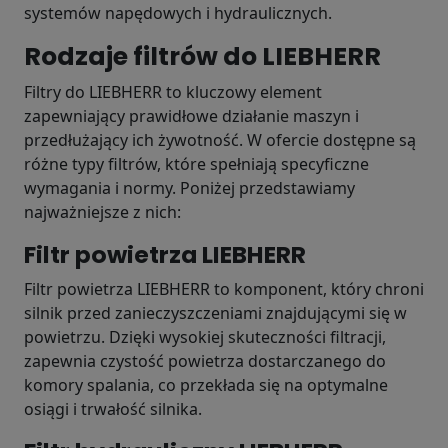
systemów napędowych i hydraulicznych.
Rodzaje filtrów do LIEBHERR
Filtry do LIEBHERR to kluczowy element
zapewniający prawidłowe działanie maszyn i
przedłużający ich żywotność. W ofercie dostępne są
różne typy filtrów, które spełniają specyficzne
wymagania i normy. Poniżej przedstawiamy
najważniejsze z nich:
Filtr powietrza LIEBHERR
Filtr powietrza LIEBHERR to komponent, który chroni
silnik przed zanieczyszczeniami znajdującymi się w
powietrzu. Dzięki wysokiej skuteczności filtracji,
zapewnia czystość powietrza dostarczanego do
komory spalania, co przekłada się na optymalne
osiągi i trwałość silnika.