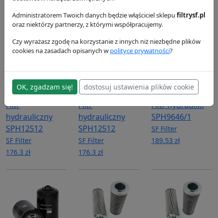
SL82003
HY20532
HY20532
SF Filter
SF Filter
SF Filter
Administratorem Twoich danych będzie włąściciel sklepu
filtrysf.pl
oraz niektórzy partnerzy, z którymi współpracujemy.
78.63 zł
251.92 zł
251.92 zł
Czy wyrażasz zgodę na korzystanie z innych niż niezbędne plików
cookies na zasadach opisanych w
polityce prywatności
?
OK, zgadzam się!
dostosuj ustawienia plików cookie
Filtr
Filtr
Filtr hydrauliki
hydrauliczny
hydrauliczny
SPH9646/1
SPH12512
SPH12512
SF Filter
SF Filter
SF Filter
189.53 zł
176.3 zł
176.3 zł