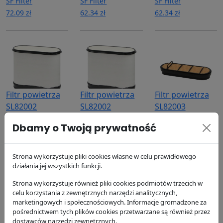
SF Filter
SF Filter
SF Filter
72.09 zł
62.34 zł
62.34 zł
Filtr powietrza
Filtr powietrza
Filtr powietrza
SL82002
SL82002
SL82003
SF Filter
SF Filter
SF Filter
Dbamy o Twoją prywatność
209.15 zł
209.15 zł
78.63 zł
Strona wykorzystuje pliki cookies własne w celu prawidłowego
działania jej wszystkich funkcji.
Strona wykorzystuje również pliki cookies podmiotów trzecich w
celu korzystania z zewnętrznych narzędzi analitycznych,
marketingowych i społecznościowych. Informacje gromadzone za
Filtr powietrza
pośrednictwem tych plików cookies przetwarzane są również przez
Filtr hydrauliki
Filtr hydrauliki
dostawców narzędzi zewnętrznych.