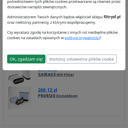
pośrednictwem tych plików cookies przetwarzane są również przez
dostawców narzędzi zewnętrznych.
dostępność:
w magazynie
wysyłka:
24/48 h
Administratorem Twoich danych będzie włąściciel sklepu
filtrysf.pl
oraz niektórzy partnerzy, z którymi współpracujemy.
Czy wyrażasz zgodę na korzystanie z innych niż niezbędne plików
Zamienniki
Cross Reference
Zastosowanie
cookies na zasadach opisanych w
polityce prywatności
?
Dostawa i płatność
OK, zgadzam się!
dostosuj ustawienia plików cookie
Zamienniki - Filtr powietrza SL82002
201,47 zł
SA16403
Hifi Filter
268,12 zł
P606120
Donaldson