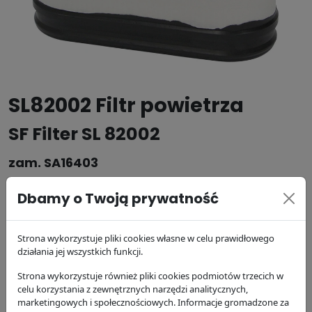
SL82002 Filtr powietrza
SF Filter SL 82002
zam. SA16403
Dbamy o Twoją prywatność
Producent:
SF Filter
Kod produktu: SL 82002
Strona wykorzystuje pliki cookies własne w celu prawidłowego
działania jej wszystkich funkcji.
206.8 zł
brutto
Strona wykorzystuje również pliki cookies podmiotów trzecich w
celu korzystania z zewnętrznych narzędzi analitycznych,
DODAJ DO KOSZYKA
marketingowych i społecznościowych. Informacje gromadzone za