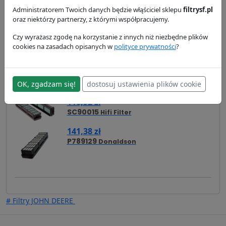
wysyłka:
24/48 h
Administratorem Twoich danych będzie włąściciel sklepu
filtrysf.pl
oraz niektórzy partnerzy, z którymi współpracujemy.
Czy wyrażasz zgodę na korzystanie z innych niż niezbędne plików
Zamienniki
Cross Reference
Zastosowanie
cookies na zasadach opisanych w
polityce prywatności
?
Dostawa i płatność
OK, zgadzam się!
dostosuj ustawienia plików cookie
Zamienniki - Filtr kabinowy SKL46188
118,52 zł
SC90015
Hifi Filter
141,38 zł
P789129
Donaldson
# Filtry JOHN DEERE