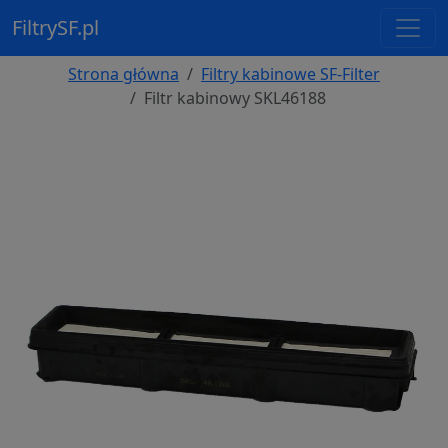
FiltrySF.pl
Strona główna
Filtry kabinowe SF-Filter
Filtr kabinowy SKL46188