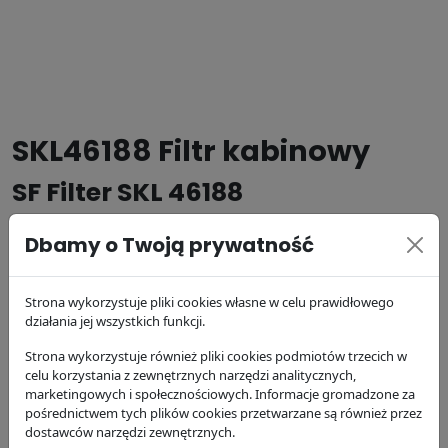
SKL46188 Filtr kabinowy
SF Filter SKL 46188
Dbamy o Twoją prywatność
Producent:
SF Filter
Kod produktu: SKL 46188
Strona wykorzystuje pliki cookies własne w celu prawidłowego
działania jej wszystkich funkcji.
125.43 zł
brutto
Strona wykorzystuje również pliki cookies podmiotów trzecich w
celu korzystania z zewnętrznych narzędzi analitycznych,
DODAJ DO KOSZYKA
marketingowych i społecznościowych. Informacje gromadzone za
pośrednictwem tych plików cookies przetwarzane są również przez
dostawców narzędzi zewnętrznych.
dostępność:
w magazynie