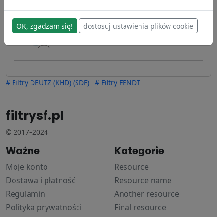
280,72 zł
SH52302
Hifi Filter
OK, zgadzam się!
dostosuj ustawienia plików cookie
# Filtry DEUTZ (KHD) (SDF)
# Filtry FENDT
filtrysf.pl
© 2017–2024
Ważne
Kategorie
Moje konto
Resource
Dostawa i płatność
Resource name
Regulamin
Another resource
Polityka prywatności
Final resource