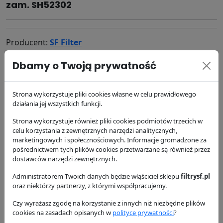
zam. SH52302
Producent:
SF Filter
Kod produktu: HY10435
Dbamy o Twoją prywatność
292.18 zł
brutto
Strona wykorzystuje pliki cookies własne w celu prawidłowego
DODAJ DO KOSZYKA
działania jej wszystkich funkcji.
Strona wykorzystuje również pliki cookies podmiotów trzecich w
dostępność:
w magazynie
celu korzystania z zewnętrznych narzędzi analitycznych,
wysyłka:
24/48 h
marketingowych i społecznościowych. Informacje gromadzone za
pośrednictwem tych plików cookies przetwarzane są również przez
dostawców narzędzi zewnętrznych.
Zamienniki
Cross Reference
Zastosowanie
Administratorem Twoich danych będzie włąściciel sklepu
filtrysf.pl
oraz niektórzy partnerzy, z którymi współpracujemy.
Dostawa i płatność
Czy wyrażasz zgodę na korzystanie z innych niż niezbędne plików
cookies na zasadach opisanych w
polityce prywatności
?
Zamienniki - Filtr hydrauliczny HY10435