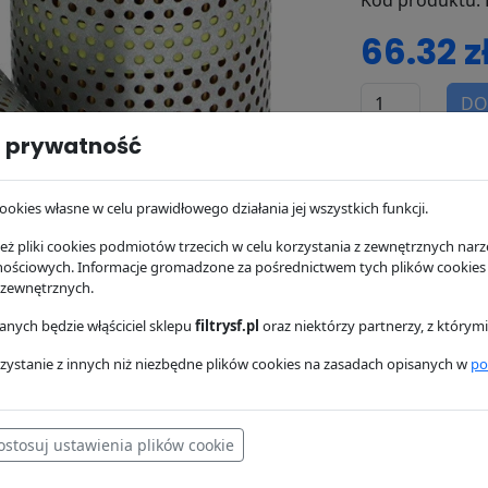
Kod produktu:
66.32 z
DO
 prywatność
dostępność:
w 
wysyłka:
24/48 
ookies własne w celu prawidłowego działania jej wszystkich funkcji.
ż pliki cookies podmiotów trzecich w celu korzystania z zewnętrznych narzę
nościowych. Informacje gromadzone za pośrednictwem tych plików cookies
 zewnętrznych.
nych będzie włąściciel sklepu
filtrysf.pl
oraz niektórzy partnerzy, z którym
zystanie z innych niż niezbędne plików cookies na zasadach opisanych w
po
ostosuj ustawienia plików cookie
osowanie
Dostawa i płatność