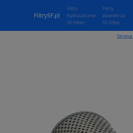
Filtry
Filtry
FiltrySF.pl
hydrauliczne
powietrza
SF-Filter
SF-Filter
Strona