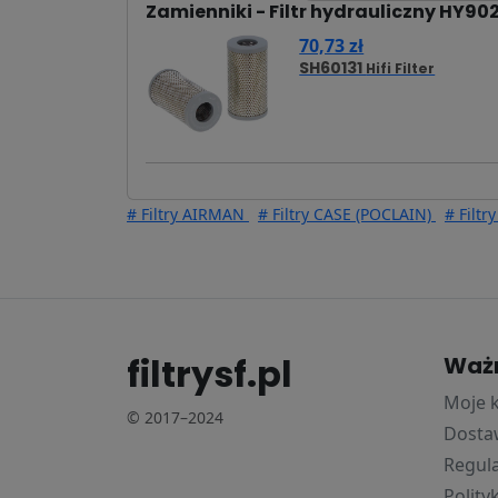
Zamienniki - Filtr hydrauliczny HY90
70,73 zł
SH60131
Hifi Filter
# Filtry AIRMAN
# Filtry CASE (POCLAIN)
# Filtr
filtrysf.pl
Waż
Moje 
© 2017–2024
Dostaw
Regul
Polity