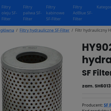
Filtry
Filtry
Filtry
Filtry
Kategor
oleju SF-
paliwa SF-
kabinowe
AdBlue SF-
Filter
Filter
SF-Filter
Filter
 główna
Filtry hydrauliczne SF-Filter
Filtr hydrauliczny
HY902
hydra
SF Filt
zam. SH6013
Producent:
SF F