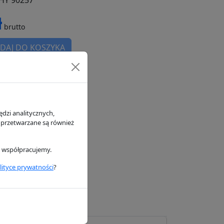
 HY 90257
ł
brutto
DAJ DO KOSZYKA
magazynie
h
dzi analitycznych,
 przetwarzane są również
i współpracujemy.
lityce prywatności
?