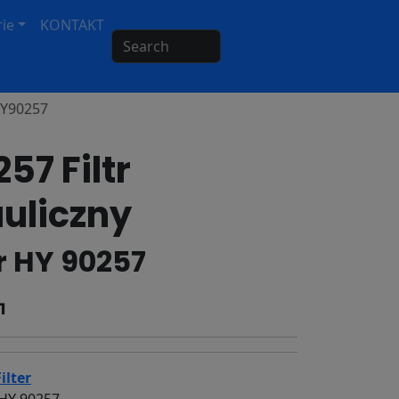
ie
KONTAKT
Search
 HY90257
57 Filtr
uliczny
er HY 90257
1
ilter