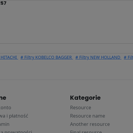
257
y HITACHI
# Filtry KOBELCO BAGGER
# Filtry NEW HOLLAND
# Fi
ne
Kategorie
konto
Resource
a i płatność
Resource name
amin
Another resource
ka prywatności
Final resource