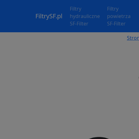
Filtry
Filtry
FiltrySF.pl
hydrauliczne
powietrza
SF-Filter
SF-Filter
Stro