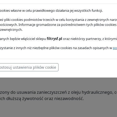
373,38 zł
ookies własne w celu prawidłowego działania jej wszystkich funkcji.
HF7560
Fl
ż pliki cookies podmiotów trzecich w celu korzystania z zewnętrznych narzę
nościowych. Informacje gromadzone za pośrednictwem tych plików cookies
 zewnętrznych.
nych będzie włąściciel sklepu
filtrysf.pl
oraz niektórzy partnerzy, z którym
r to wysokowydajny element filtracyjny, zaprojektowany do 
zystanie z innych niż niezbędne plików cookies na zasadach opisanych w
po
ostosuj ustawienia plików cookie
naczony do usuwania zanieczyszczeń z oleju hydraulicznego,
ich dłuższą żywotność oraz niezawodność.