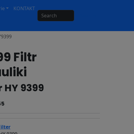
ie
KONTAKT
Search
HY9399
9 Filtr
uliki
er HY 9399
55
ilter