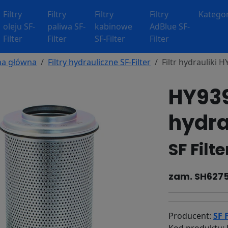
Filtry
Filtry
Filtry
Filtry
Kategor
oleju SF-
paliwa SF-
kabinowe
AdBlue SF-
Filter
Filter
SF-Filter
Filter
na główna
Filtry hydrauliczne SF-Filter
Filtr hydrauliki 
HY939
hydra
SF Filt
zam. SH627
Producent:
SF F