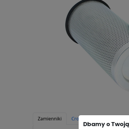
Zamienniki
Cross Reference
Zast
Dbamy o Twoją