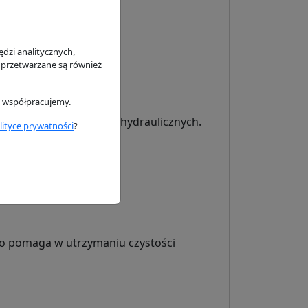
eetguard
dzi analitycznych,
 przetwarzane są również
i współpracujemy.
zastosowań w systemach hydraulicznych.
lityce prywatności
?
 co pomaga w utrzymaniu czystości