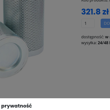
Kod produktu: 
321.8 zł
DO
dostępność:
w 
wysyłka:
24/48 
osowanie
Dostawa i płatność
 prywatność