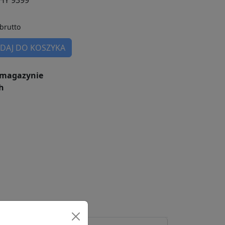
HY 9399
brutto
DAJ DO KOSZYKA
magazynie
h