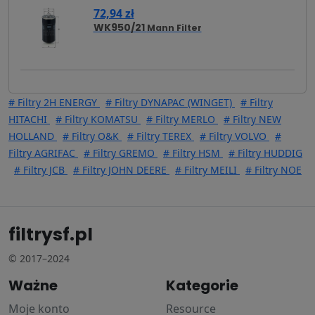
72,94 zł
WK950/21
Mann Filter
# Filtry 2H ENERGY
# Filtry DYNAPAC (WINGET)
# Filtry
HITACHI
# Filtry KOMATSU
# Filtry MERLO
# Filtry NEW
HOLLAND
# Filtry O&K
# Filtry TEREX
# Filtry VOLVO
#
Filtry AGRIFAC
# Filtry GREMO
# Filtry HSM
# Filtry HUDDIG
# Filtry JCB
# Filtry JOHN DEERE
# Filtry MEILI
# Filtry NOE
filtrysf.pl
© 2017–2024
Ważne
Kategorie
Moje konto
Resource