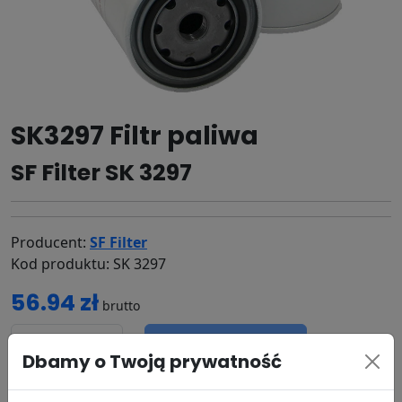
SK3297 Filtr paliwa
SF Filter SK 3297
Producent:
SF Filter
Kod produktu: SK 3297
56.94 zł
brutto
DODAJ DO KOSZYKA
Dbamy o Twoją prywatność
dostępność:
w magazynie