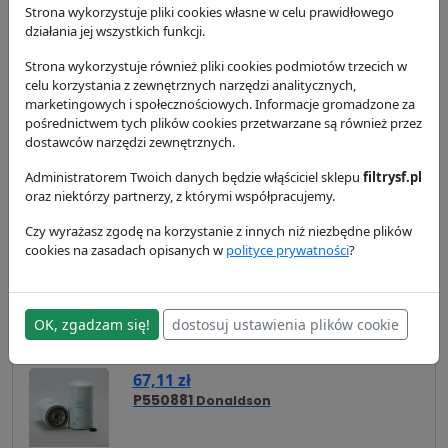
wysyłka:
24/48 h
Strona wykorzystuje pliki cookies własne w celu prawidłowego
działania jej wszystkich funkcji.
Strona wykorzystuje również pliki cookies podmiotów trzecich w
Zamienniki
Cross Reference
Zastosowanie
celu korzystania z zewnętrznych narzędzi analitycznych,
marketingowych i społecznościowych. Informacje gromadzone za
pośrednictwem tych plików cookies przetwarzane są również przez
Dostawa i płatność
dostawców narzędzi zewnętrznych.
Zamienniki - Filtr paliwa SK3297
Administratorem Twoich danych będzie włąściciel sklepu
filtrysf.pl
oraz niektórzy partnerzy, z którymi współpracujemy.
49,79 zł
SN40529
Hifi Filter
Czy wyrażasz zgodę na korzystanie z innych niż niezbędne plików
cookies na zasadach opisanych w
polityce prywatności
?
63,69 zł
PP861/6
Filtron
OK, zgadzam się!
dostosuj ustawienia plików cookie
67,11 zł
P550881
Donaldson