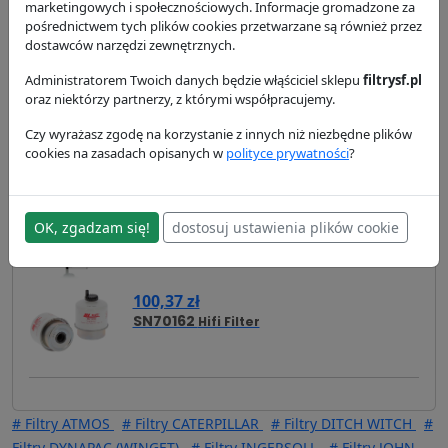
marketingowych i społecznościowych. Informacje gromadzone za
pośrednictwem tych plików cookies przetwarzane są również przez
Zamienniki
Cross Reference
Zastosowanie
dostawców narzędzi zewnętrznych.
Administratorem Twoich danych będzie włąściciel sklepu
filtrysf.pl
Dostawa i płatność
oraz niektórzy partnerzy, z którymi współpracujemy.
Zamienniki - Filtr paliwa SK3478
Czy wyrażasz zgodę na korzystanie z innych niż niezbędne plików
cookies na zasadach opisanych w
polityce prywatności
?
94,41 zł
FS19838
Fleetguard
96,41 zł
OK, zgadzam się!
dostosuj ustawienia plików cookie
WK8118
Mann Filter
100,37 zł
SN70162
Hifi Filter
# Filtry ATMOS
# Filtry CATERPILLAR
# Filtry DITCH WITCH
#
Filtry DYNAPAC (WINGET)
# Filtry INGERSOLL
# Filtry JOHN