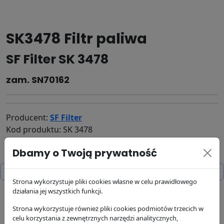
SK3478 Filtr paliwa
SF Filter SK 3478
zam. SN70162
Producent:
SF Filter
Kod produktu: SK 3478
110.57 zł
Dbamy o Twoją prywatność
brutto
zapytaj o dostępność - email
kontakt@filtrysf.pl
Strona wykorzystuje pliki cookies własne w celu prawidłowego
działania jej wszystkich funkcji.
dostępność:
brak w magazynie
Strona wykorzystuje również pliki cookies podmiotów trzecich w
wysyłka:
24/48 h
celu korzystania z zewnętrznych narzędzi analitycznych,