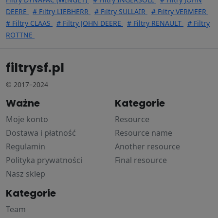
DEERE
# Filtry LIEBHERR
# Filtry SULLAIR
# Filtry VERMEER
# Filtry CLAAS
# Filtry JOHN DEERE
# Filtry RENAULT
# Filtry
ROTTNE
filtrysf.pl
© 2017–2024
Ważne
Kategorie
Moje konto
Resource
Dostawa i płatność
Resource name
Regulamin
Another resource
Polityka prywatności
Final resource
Nasz sklep
Kategorie
Team