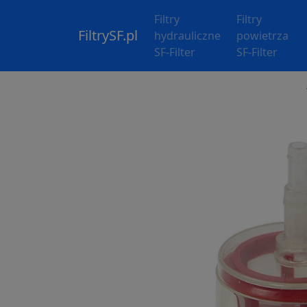
Filtry
Filtry
FiltrySF.pl
hydrauliczne
powietrza
SF-Filter
SF-Filter