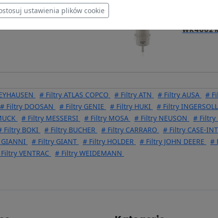
ostosuj ustawienia plików cookie
37,52 zł
WK4002
 WEYHAUSEN
# Filtry ATLAS COPCO
# Filtry ATN
# Filtry AUSA
# F
# Filtry DOOSAN
# Filtry GENIE
# Filtry HUKI
# Filtry INGERSOLL
 MUCK
# Filtry MESSERSI
# Filtry MOSA
# Filtry NEUSON
# Filtr
# Filtry BOKI
# Filtry BUCHER
# Filtry CARRARO
# Filtry CASE-I
I GIANNI
# Filtry GIANT
# Filtry HOLDER
# Filtry JOHN DEERE
# 
 Filtry VENTRAC
# Filtry WEIDEMANN