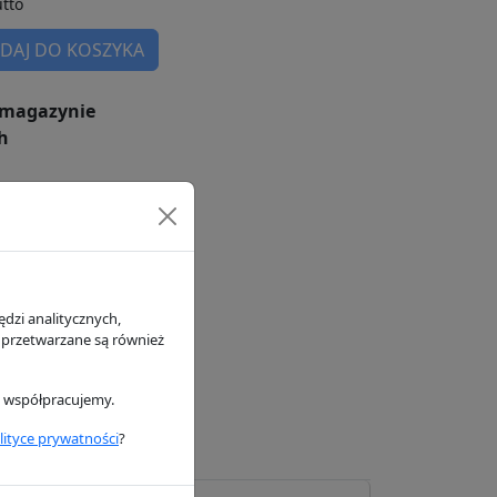
tto
DAJ DO KOSZYKA
magazynie
h
dzi analitycznych,
 przetwarzane są również
i współpracujemy.
lityce prywatności
?