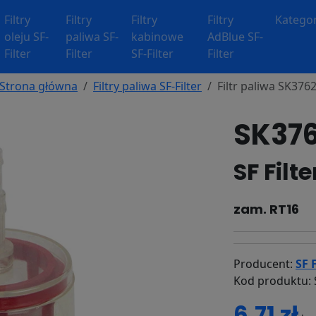
Filtry
Filtry
Filtry
Filtry
Kategor
oleju SF-
paliwa SF-
kabinowe
AdBlue SF-
Filter
Filter
SF-Filter
Filter
Strona główna
Filtry paliwa SF-Filter
Filtr paliwa SK376
SK376
SF Filt
zam. RT16
Producent:
SF F
Kod produktu: 
6.71 zł