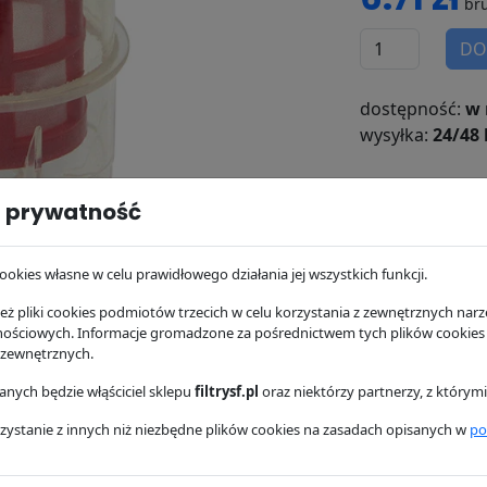
bru
DO
dostępność:
w 
wysyłka:
24/48 
 prywatność
ookies własne w celu prawidłowego działania jej wszystkich funkcji.
ż pliki cookies podmiotów trzecich w celu korzystania z zewnętrznych narzę
nościowych. Informacje gromadzone za pośrednictwem tych plików cookies
 zewnętrznych.
nych będzie włąściciel sklepu
filtrysf.pl
oraz niektórzy partnerzy, z którym
zystanie z innych niż niezbędne plików cookies na zasadach opisanych w
po
osowanie
Dostawa i płatność