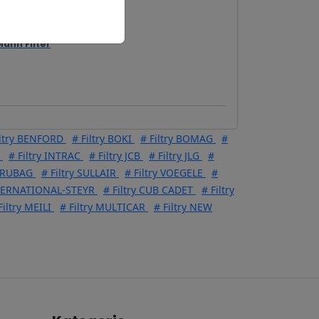
Mann Filter
iltry BENFORD
# Filtry BOKI
# Filtry BOMAG
#
# Filtry INTRAC
# Filtry JCB
# Filtry JLG
#
y RUBAG
# Filtry SULLAIR
# Filtry VOEGELE
#
NTERNATIONAL-STEYR
# Filtry CUB CADET
# Filtry
Filtry MEILI
# Filtry MULTICAR
# Filtry NEW