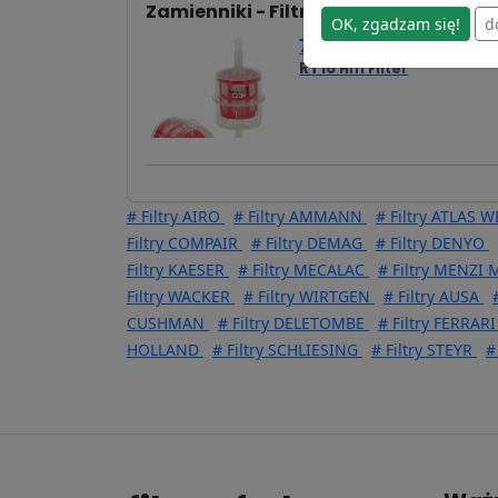
Zamienniki - Filtr paliwa SK3762
OK, zgadzam się!
d
7,18 zł
RT16
Hifi Filter
# Filtry AIRO
# Filtry AMMANN
# Filtry ATLAS
Filtry COMPAIR
# Filtry DEMAG
# Filtry DENYO
Filtry KAESER
# Filtry MECALAC
# Filtry MENZI
Filtry WACKER
# Filtry WIRTGEN
# Filtry AUSA
CUSHMAN
# Filtry DELETOMBE
# Filtry FERRAR
HOLLAND
# Filtry SCHLIESING
# Filtry STEYR
#