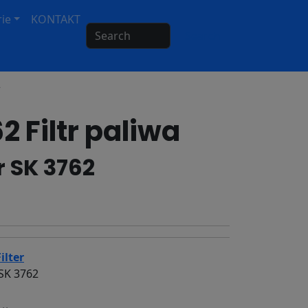
ie
KONTAKT
Search
2
2 Filtr paliwa
er SK 3762
ilter
SK 3762