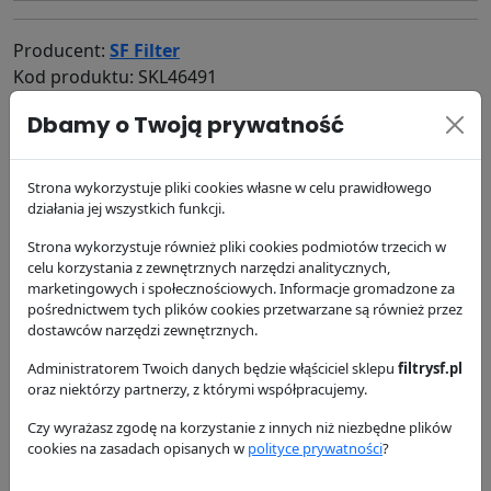
Producent:
SF Filter
Kod produktu: SKL46491
80.21 zł
Dbamy o Twoją prywatność
brutto
DODAJ DO KOSZYKA
Strona wykorzystuje pliki cookies własne w celu prawidłowego
działania jej wszystkich funkcji.
dostępność:
w magazynie
Strona wykorzystuje również pliki cookies podmiotów trzecich w
wysyłka:
24/48 h
celu korzystania z zewnętrznych narzędzi analitycznych,
marketingowych i społecznościowych. Informacje gromadzone za
pośrednictwem tych plików cookies przetwarzane są również przez
dostawców narzędzi zewnętrznych.
Zamienniki
Cross Reference
Zastosowanie
Administratorem Twoich danych będzie włąściciel sklepu
filtrysf.pl
Dostawa i płatność
oraz niektórzy partnerzy, z którymi współpracujemy.
Czy wyrażasz zgodę na korzystanie z innych niż niezbędne plików
Zamienniki - Filtr kabinowy SKL46491
cookies na zasadach opisanych w
polityce prywatności
?
26,04 zł
SC90309
Hifi Filter