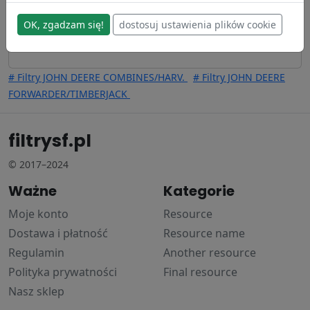
OK, zgadzam się!
dostosuj ustawienia plików cookie
# Filtry JOHN DEERE COMBINES/HARV.
# Filtry JOHN DEERE
FORWARDER/TIMBERJACK
filtrysf.pl
© 2017–2024
Ważne
Kategorie
Moje konto
Resource
Dostawa i płatność
Resource name
Regulamin
Another resource
Polityka prywatności
Final resource
Nasz sklep