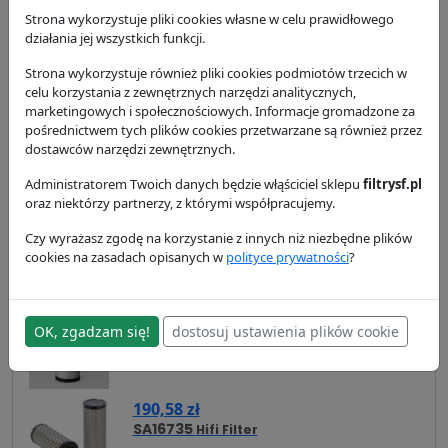
Strona wykorzystuje pliki cookies własne w celu prawidłowego
dostępność:
w magazynie
działania jej wszystkich funkcji.
wysyłka:
24/48 h
Strona wykorzystuje również pliki cookies podmiotów trzecich w
celu korzystania z zewnętrznych narzędzi analitycznych,
marketingowych i społecznościowych. Informacje gromadzone za
Zamienniki
Cross Reference
Zastosowanie
pośrednictwem tych plików cookies przetwarzane są również przez
dostawców narzędzi zewnętrznych.
Dostawa i płatność
Administratorem Twoich danych będzie włąściciel sklepu
filtrysf.pl
oraz niektórzy partnerzy, z którymi współpracujemy.
Zamienniki - Filtr powietrza SL5889
Czy wyrażasz zgodę na korzystanie z innych niż niezbędne plików
66,67 zł
cookies na zasadach opisanych w
polityce prywatności
?
SA16683
Hifi Filter
98,82 zł
OK, zgadzam się!
dostosuj ustawienia plików cookie
P827653
Donaldson
190,58 zł
SA16735
Hifi Filter