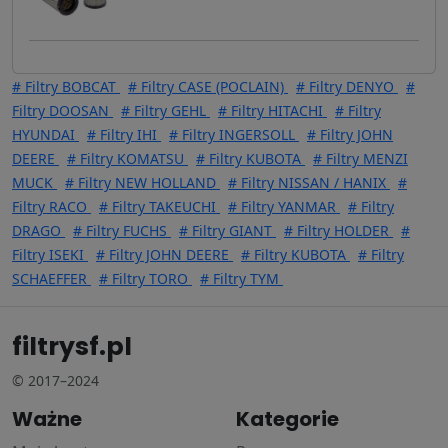
# Filtry BOBCAT
# Filtry CASE (POCLAIN)
# Filtry DENYO
#
Filtry DOOSAN
# Filtry GEHL
# Filtry HITACHI
# Filtry
HYUNDAI
# Filtry IHI
# Filtry INGERSOLL
# Filtry JOHN
DEERE
# Filtry KOMATSU
# Filtry KUBOTA
# Filtry MENZI
MUCK
# Filtry NEW HOLLAND
# Filtry NISSAN / HANIX
#
Filtry RACO
# Filtry TAKEUCHI
# Filtry YANMAR
# Filtry
DRAGO
# Filtry FUCHS
# Filtry GIANT
# Filtry HOLDER
#
Filtry ISEKI
# Filtry JOHN DEERE
# Filtry KUBOTA
# Filtry
SCHAEFFER
# Filtry TORO
# Filtry TYM
filtrysf.pl
© 2017–2024
Ważne
Kategorie