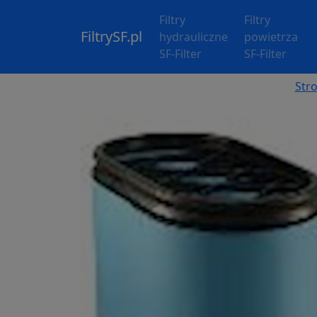
Filtry
Filtry
FiltrySF.pl
hydrauliczne
powietrza
SF-Filter
SF-Filter
Str