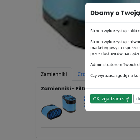
Dbamy o Twoją
Strona wykorzystuje pliki c
Strona wykorzystuje równie
marketingowych i społecz
przez dostawców narzędzi
Administratorem Twoich da
Zamienniki
Cross Reference
Zast
Czy wyrażasz zgodę na kor
Zamienniki - Filtr powietrza SL82074
545,20 zł
OK, zgadzam się!
d
SA16841
Hifi Filter