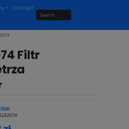
ie
KONTAKT
Search
82074
74 Filtr
trza
r
ilter
 SL82074
 zł