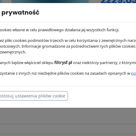
 prywatność
zapyta
dostępność:
br
ookies własne w celu prawidłowego działania jej wszystkich funkcji.
magazynie
ż pliki cookies podmiotów trzecich w celu korzystania z zewnętrznych narzę
wysyłka:
24/48 
nościowych. Informacje gromadzone za pośrednictwem tych plików cookies
 zewnętrznych.
nych będzie włąściciel sklepu
filtrysf.pl
oraz niektórzy partnerzy, z którym
osowanie
Dostawa i płatność
zystanie z innych niż niezbędne plików cookies na zasadach opisanych w
po
ostosuj ustawienia plików cookie