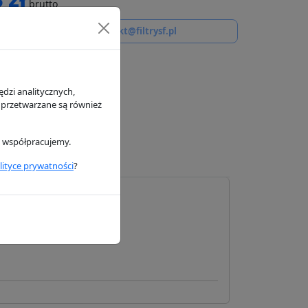
brutto
j o dostępność - email
kontakt@filtrysf.pl
ak w
dzi analitycznych,
h
 przetwarzane są również
i współpracujemy.
lityce prywatności
?