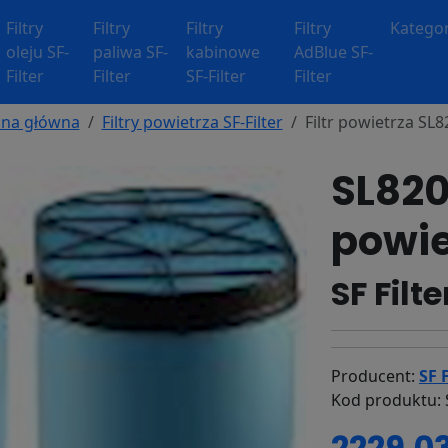
Filtry
Filtry
Filtry
Filtry
Kategor
oleju SF-
paliwa SF-
kabinowe
AdBlue SF-
Filter
Filter
SF-Filter
Filter
ona główna
Filtry powietrza SF-Filter
Filtr powietrza SL
SL820
powie
SF Filte
Producent:
SF F
Kod produktu:
2229.03