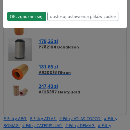
164,34 zł
OK, zgadzam się!
dostosuj ustawienia plików cookie
AR200/6
Filtron
179,26 zł
P782104
Donaldson
181,65 zł
AR200/8
Filtron
247,40 zł
AF26397
Fleetguard
# Filtry ABG
# Filtry ATLAS
# Filtry ATLAS COPCO
# Filtry
BOMAG
# Filtry CATERPILLAR
# Filtry DEMAG
# Filtry