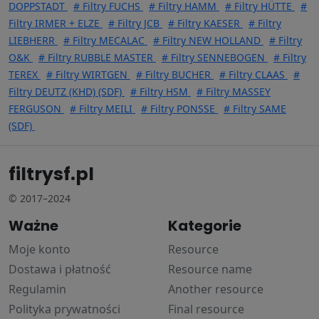
DOPPSTADT
# Filtry FUCHS
# Filtry HAMM
# Filtry HÜTTE
#
Filtry IRMER + ELZE
# Filtry JCB
# Filtry KAESER
# Filtry
LIEBHERR
# Filtry MECALAC
# Filtry NEW HOLLAND
# Filtry
O&K
# Filtry RUBBLE MASTER
# Filtry SENNEBOGEN
# Filtry
TEREX
# Filtry WIRTGEN
# Filtry BUCHER
# Filtry CLAAS
#
Filtry DEUTZ (KHD) (SDF)
# Filtry HSM
# Filtry MASSEY
FERGUSON
# Filtry MEILI
# Filtry PONSSE
# Filtry SAME
(SDF)
filtrysf.pl
© 2017–2024
Ważne
Kategorie
Moje konto
Resource
Dostawa i płatność
Resource name
Regulamin
Another resource
Polityka prywatności
Final resource