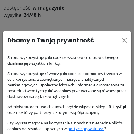
dostępność:
w magazynie
wysyłka:
24/48 h
Zamienniki
Cross Reference
Zastosowanie
Dbamy o Twoją prywatność
Dostawa i płatność
Strona wykorzystuje pliki cookies własne w celu prawidłowego
Zamienniki - Filtr powietrza SL8447
działania jej wszystkich funkcji.
129,74 zł
Strona wykorzystuje również pliki cookies podmiotów trzecich w
SA17193
Hifi Filter
celu korzystania z zewnętrznych narzędzi analitycznych,
marketingowych i społecznościowych. Informacje gromadzone za
pośrednictwem tych plików cookies przetwarzane są również przez
158,35 zł
dostawców narzędzi zewnętrznych.
C23610
Mann Filter
Administratorem Twoich danych będzie włąściciel sklepu
filtrysf.pl
oraz niektórzy partnerzy, z którymi współpracujemy.
160,07 zł
Czy wyrażasz zgodę na korzystanie z innych niż niezbędne plików
E2000L
Hengst
cookies na zasadach opisanych w
polityce prywatności
?