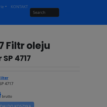
ie
KONTAKT
Search
 Filtr oleju
r SP 4717
ilter
SP 4717
ł
brutto
DAJ DO KOSZYKA