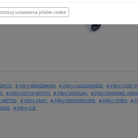
ostosuj ustawienia plików cookie
47,10 zł
P550428
 COPCO
# Filtry BERGMANN
# Filtry CASAGRANDE
# Filtry CASE (
NS
# Filtry DITCH WITCH
# Filtry DOOSAN
# Filtry DYNAPAC (WIN
ry METSO
# Filtry SANY
# Filtry SENNEBOGEN
# Filtry TEREX
# F
UDDIG
# Filtry JCB