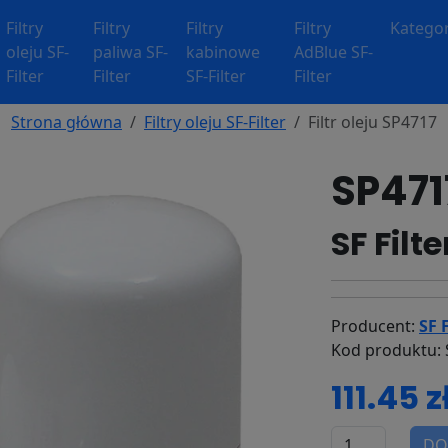
Filtry
Filtry
Filtry
Filtry
Kategor
oleju SF-
paliwa SF-
kabinowe
AdBlue SF-
Filter
Filter
SF-Filter
Filter
Strona główna
Filtry oleju SF-Filter
Filtr oleju SP4717
SP4717
SF Filte
Producent:
SF F
Kod produktu: 
111.45 z
DO