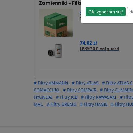
Zamienniki - Filtr oleju SP4717
OK, zgadzam się!
d
41,77 zł
SO10046
Hifi Filter
74,02 zł
LF3970
Fleetguard
# Filtry AMMANN
# Filtry ATLAS
# Filtry ATLAS
COMACCHIO
# Filtry COMPAIR
# Filtry CUMMI
HYUNDAI
# Filtry JCB
# Filtry KAWASAKI
# Filt
MAC
# Filtry GREMO
# Filtry HAGIE
# Filtry H