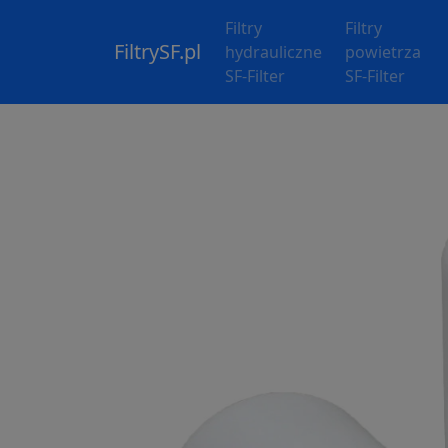
Filtry
Filtry
FiltrySF.pl
hydrauliczne
powietrza
SF-Filter
SF-Filter