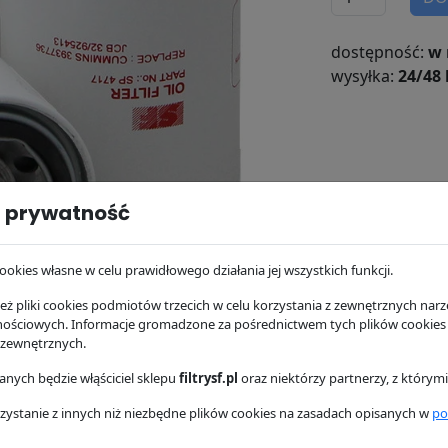
dostępność:
w 
wysyłka:
24/48 
 prywatność
ookies własne w celu prawidłowego działania jej wszystkich funkcji.
ż pliki cookies podmiotów trzecich w celu korzystania z zewnętrznych narzę
nościowych. Informacje gromadzone za pośrednictwem tych plików cookies
 zewnętrznych.
nych będzie włąściciel sklepu
filtrysf.pl
oraz niektórzy partnerzy, z którym
osowanie
Dostawa i płatność
zystanie z innych niż niezbędne plików cookies na zasadach opisanych w
po