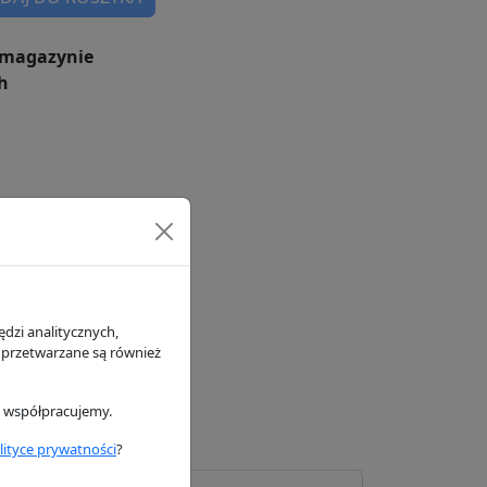
magazynie
h
dzi analitycznych,
 przetwarzane są również
i współpracujemy.
lityce prywatności
?