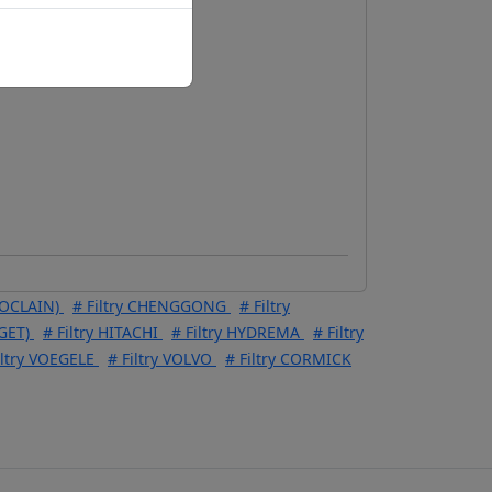
Donaldson
POCLAIN)
# Filtry CHENGGONG
# Filtry
GET)
# Filtry HITACHI
# Filtry HYDREMA
# Filtry
iltry VOEGELE
# Filtry VOLVO
# Filtry CORMICK