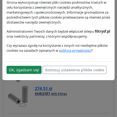
Strona wykorzystuje również pliki cookies podmiotów trzecich w
celu korzystania z zewnętrznych narzędzi analitycznych,
marketingowych i społecznościowych. Informacje gromadzone za
Zamienniki
Cross Reference
Zastosowanie
pośrednictwem tych plików cookies przetwarzane są również przez
dostawców narzędzi zewnętrznych.
Dostawa i płatność
Administratorem Twoich danych będzie włąściciel sklepu
filtrysf.pl
Zamienniki - Filtr hydrauliki HY10372
oraz niektórzy partnerzy, z którymi współpracujemy.
137,19 zł
Czy wyrażasz zgodę na korzystanie z innych niż niezbędne plików
E79H
Hengst
cookies na zasadach opisanych w
polityce prywatności
?
207,88 zł
OK, zgadzam się!
dostosuj ustawienia plików cookie
HD722
Mann Filter
274,51 zł
SH52197
Hifi Filter