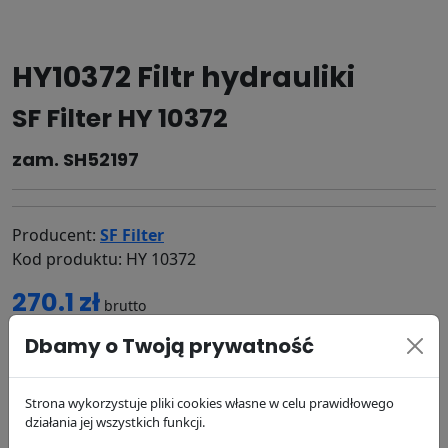
HY10372 Filtr hydrauliki
SF Filter HY 10372
zam. SH52197
Producent:
SF Filter
Kod produktu: HY 10372
270.1 zł
brutto
Dbamy o Twoją prywatność
DODAJ DO KOSZYKA
dostępność:
w magazynie
Strona wykorzystuje pliki cookies własne w celu prawidłowego
wysyłka:
działania jej wszystkich funkcji.
24/48 h