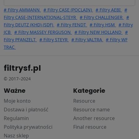
# Filtry AMMANN
# Filtry CASE (POCLAIN)
# Filtry AEBI
#
Filtry CASE-INTERNATIONAL-STEYR
# Filtry CHALLENGER
#
Filtry DEUTZ (KHD) (SDF)
# Filtry FENDT
# Filtry HSM
# Filtry
JCB
# Filtry MASSEY FERGUSON
# Filtry NEW HOLLAND
#
Filtry PFANZELT
# Filtry STEYR
# Filtry VALTRA
# Filtry WF
TRAC
filtrysf.pl
© 2017–2024
Ważne
Kategorie
Moje konto
Resource
Dostawa i płatność
Resource name
Regulamin
Another resource
Polityka prywatności
Final resource
Nasz sklep